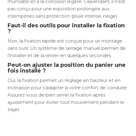
l'humidité et à la corrosion légère. Cependant, il n'est
pas conçu pour une exposition prolongée aux
intempéries sans protection (pluie intense, neige).
Faut-il des outils pour installer la fixation
?
Non, la fixation rapide est conçue pour un montage
sans outil. Un système de serrage manuel permet de
l'installer et de la retirer en quelques secondes.
Peut-on ajuster la position du panier une
fois installé ?
Oui, la fixation permet un réglage en hauteur et en
inclinaison pour s'adapter à votre confort de conduite.
Assurez-vous de bien serrer la fixation après
ajustement pour éviter tout mouvement pendant le
trajet.
Transport pratique au quotidien
Longueur :
26 cm
Ce panier avant pour vélo, d'une capacité généreuse
Fixation universelle rapide