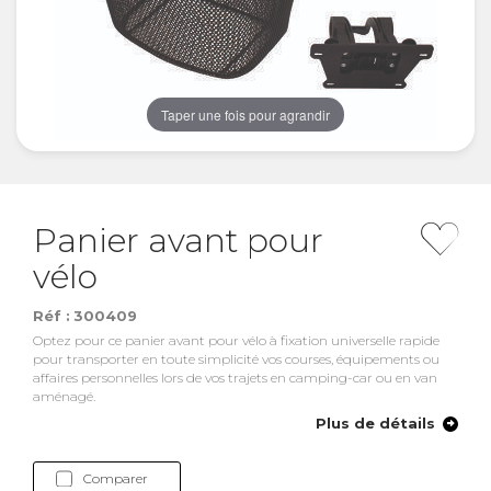
Taper une fois pour agrandir
Panier avant pour
vélo
Réf :
300409
Optez pour ce panier avant pour vélo à fixation universelle rapide
pour transporter en toute simplicité vos courses, équipements ou
affaires personnelles lors de vos trajets en camping-car ou en van
aménagé.
Plus de détails
Comparer