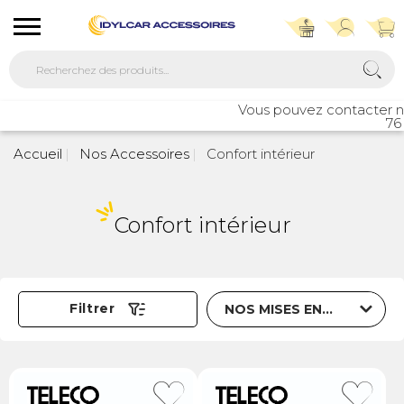
Vous pouvez contacter notre
76 46
Accueil
Nos Accessoires
Confort intérieur
Confort intérieur
Trier par
Filtrer