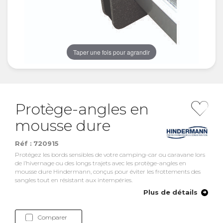
Taper une fois pour agrandir
Protège-angles en
mousse dure
Réf :
720915
Protégez les bords sensibles de votre camping-car ou caravane lors
de l’hivernage ou des longs trajets avec les protège-angles en
mousse dure Hindermann, conçus pour éviter les frottements des
sangles tout en résistant aux intempéries.
Plus de détails
Comparer