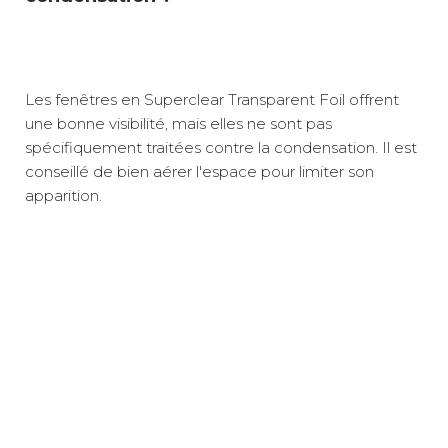
Les fenêtres en Superclear Transparent Foil offrent
une bonne visibilité, mais elles ne sont pas
spécifiquement traitées contre la condensation. Il est
conseillé de bien aérer l'espace pour limiter son
apparition.
Poids net :
1,6 kg
La Porte pour pare-vent Windshield Pro mesure 80
Accès pratique et sécurisé
cm de largeur pour 140 cm de hauteur, avec une
A domicile
12 €
forme adaptable entre 90 et 106 cm de large et 120 à
Intimité préservée en camping
140 cm de haut, ce qui vous permet de l’intégrer
Retour simple sous 30 jours :