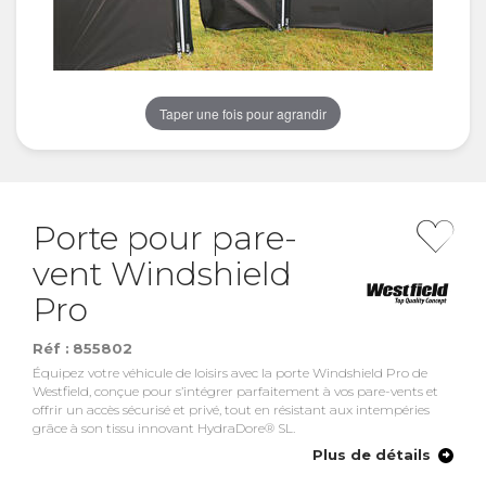
Taper une fois pour agrandir
Porte pour pare-
vent Windshield
Pro
Réf :
855802
Équipez votre véhicule de loisirs avec la porte Windshield Pro de
Westfield, conçue pour s’intégrer parfaitement à vos pare-vents et
offrir un accès sécurisé et privé, tout en résistant aux intempéries
grâce à son tissu innovant HydraDore® SL.
Plus de détails