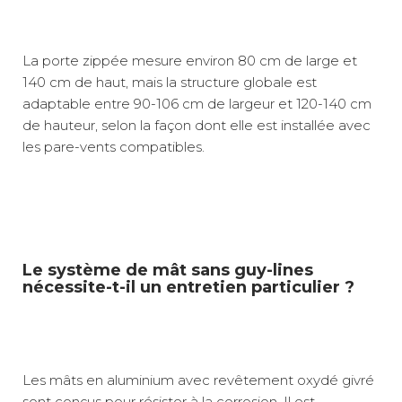
La porte zippée mesure environ 80 cm de large et
140 cm de haut, mais la structure globale est
adaptable entre 90-106 cm de largeur et 120-140 cm
de hauteur, selon la façon dont elle est installée avec
les pare-vents compatibles.
Le système de mât sans guy-lines
nécessite-t-il un entretien particulier ?
Les mâts en aluminium avec revêtement oxydé givré
sont conçus pour résister à la corrosion. Il est