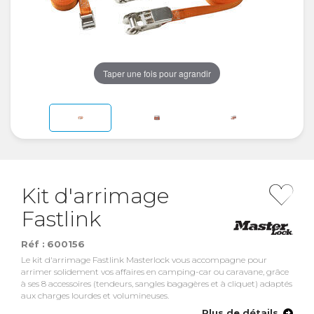
Taper une fois pour agrandir
Kit d'arrimage
Fastlink
Réf :
600156
Le kit d'arrimage Fastlink Masterlock vous accompagne pour
arrimer solidement vos affaires en camping-car ou caravane, grâce
à ses 8 accessoires (tendeurs, sangles bagagères et à cliquet) adaptés
aux charges lourdes et volumineuses.
Plus de détails