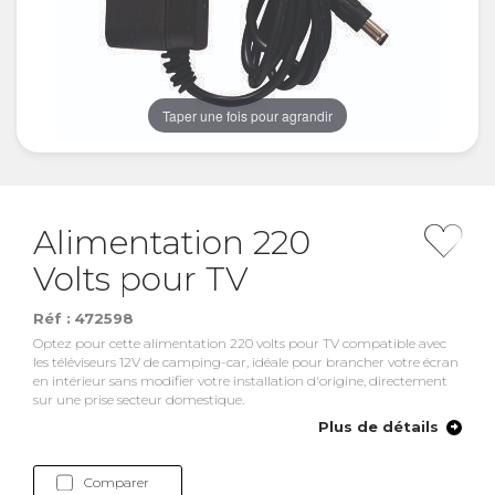
Taper une fois pour agrandir
Alimentation 220
Volts pour TV
Réf :
472598
Optez pour cette alimentation 220 volts pour TV compatible avec
les téléviseurs 12V de camping-car, idéale pour brancher votre écran
en intérieur sans modifier votre installation d'origine, directement
sur une prise secteur domestique.
Plus de détails
Comparer