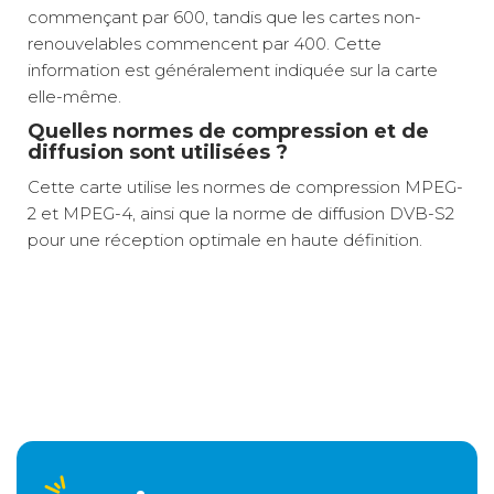
commençant par 600, tandis que les cartes non-
renouvelables commencent par 400. Cette
information est généralement indiquée sur la carte
elle-même.
Quelles normes de compression et de
diffusion sont utilisées ?
Cette carte utilise les normes de compression MPEG-
2 et MPEG-4, ainsi que la norme de diffusion DVB-S2
pour une réception optimale en haute définition.
Accès aux chaînes françaises TNT
Poids net :
0,01 kg
La Carte BIS TV Panorama est une carte
44 chaînes thématiques incluses
d'abonnement prépayée qui vous donne accès à 44
Compatibilité satellite Hot Bird
Dématérialisé
GRATUIT
chaînes françaises en haute définition, dont les
Haute définition garantie
chaînes de la TNT (TF1, France Télévisions) et des
Activation immédiate 10 jours
chaînes thématiques comme RTL9, Téva ou Equidia
Valable 12 mois sans engagement
Relais colis
3 €
2 à 3 jours ouvrés
Live, idéale pour rester connecté à vos programmes
préférés lors de vos déplacements en camping-car