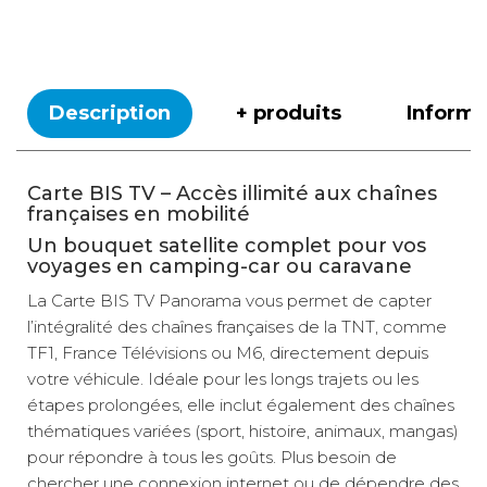
Description
+ produits
Inform
Carte BIS TV – Accès illimité aux chaînes
françaises en mobilité
Un bouquet satellite complet pour vos
voyages en camping-car ou caravane
La Carte BIS TV Panorama vous permet de capter
l’intégralité des chaînes françaises de la TNT, comme
TF1, France Télévisions ou M6, directement depuis
votre véhicule. Idéale pour les longs trajets ou les
étapes prolongées, elle inclut également des chaînes
thématiques variées (sport, histoire, animaux, mangas)
pour répondre à tous les goûts. Plus besoin de
chercher une connexion internet ou de dépendre des