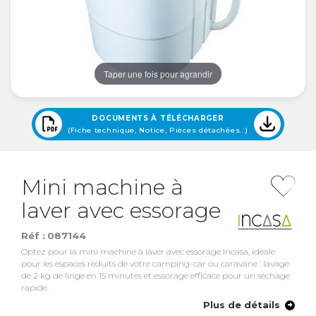
Taper une fois pour agrandir
DOCUMENTS À TÉLÉCHARGER
(Fiche technique, Notice, Pièces détachées...)
Mini machine à
laver avec essorage
Réf :
087144
Optez pour la mini machine à laver avec essorage Incasa, idéale
pour les espaces réduits de votre camping-car ou caravane : lavage
de 2 kg de linge en 15 minutes et essorage efficace pour un séchage
rapide.
Plus de détails