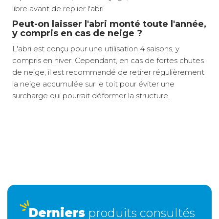
libre avant de replier l'abri.
Peut-on laisser l'abri monté toute l'année,
y compris en cas de neige ?
L'abri est conçu pour une utilisation 4 saisons, y
compris en hiver. Cependant, en cas de fortes chutes
de neige, il est recommandé de retirer régulièrement
la neige accumulée sur le toit pour éviter une
surcharge qui pourrait déformer la structure.
Espace de rangement ultra-spacieux
Profondeur :
180 cm
L'abri de stockage Mega Space™ d'Isabella offre des
Résistance aux intempéries garantie
dimensions généreuses de 180 x 220 cm au sol avec
Ventilation optimale contre l'humidité
A domicile
25 €
une hauteur debout de 220 cm, vous permettant
Montage stable et sécurisé
Hauteur :
200 cm
d'entreposer confortablement vos meubles de jardin,
Accès facile et pratique
Retour simple sous 30 jours :
Vous avez changé d'avis ? Retournez nous vos achats sous
vélos, barbecues ou équipements de camping sans
30 jours : notre équipe service client, vous expliqueront tout
Longueur :
220 cm
sacrifier l'espace de vie extérieur, idéal pour les
le moment venu !
séjours prolongés ou l'hivernage de votre matériel.
Derniers
produits consultés
Matériau de l'armature :
Acier