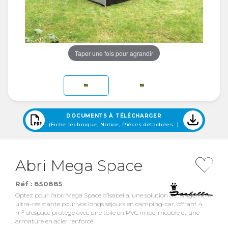
Taper une fois pour agrandir
DOCUMENTS À TÉLÉCHARGER
(Fiche technique, Notice, Pièces détachées...)
Abri Mega Space
Réf :
850885
Optez pour l’abri Mega Space d’Isabella, une solution de rangement
ultra-résistante pour vos longs séjours en camping-car, offrant 4
m² d’espace protégé avec une toile en PVC imperméable et une
armature en acier renforcé.