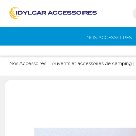
NOS ACCESSOIRES
Auvents et
Gaz
Nos Accessoires
Auvents et accessoires de camping
accessoires de
camping
Eau - Toilettes
Camping - Pl
Air
Portage et vélos
Cuisine -
Réfrigérateur