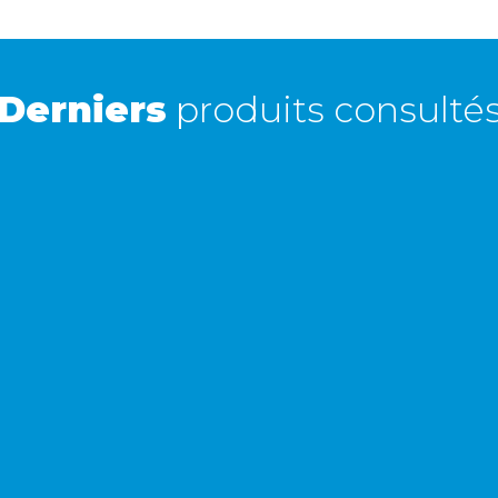
Retour simple sous 30 jours :
Vous avez changé d'avis ? Retournez nous vos
achats sous 30 jours : notre équipe service client,
vous expliqueront tout le moment venu !
Derniers
produits consulté