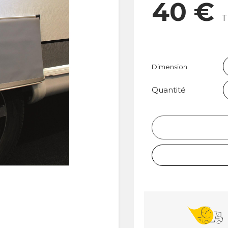
40 €
T
Dimension
Quantité