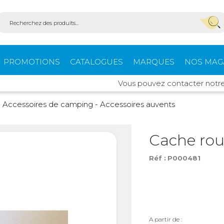
PROMOTIONS
CATALOGUES
MARQUES
NOS MAG
Vous pouvez contacter notre serv
Aménagement
Équi
Accessoires de camping - Accessoires auvents
fourgons
extér
Cache rou
Réf :
P000481
ein-
Ouvertures -
Confo
Isolation
Stores extérieurs
Tente
s
A partir de :