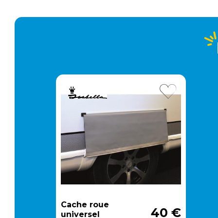
Retour simple sous 30 jours :
Vous avez changé d'avis ? Retournez nous vos
achats sous 30 jours : notre équipe service client,
vous expliqueront tout le moment venu !
Cache roue
40 €
universel