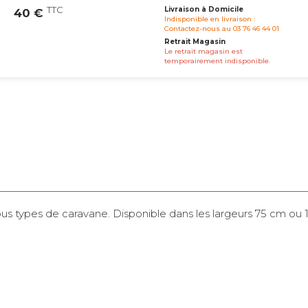
TTC
Livraison à Domicile
40 €
Indisponible en livraison :
Contactez-nous au 03 76 46 44 01
Retrait Magasin
Le retrait magasin est
temporairement indisponible.
tous types de caravane. Disponible dans les largeurs 75 cm ou 
Express
8 €