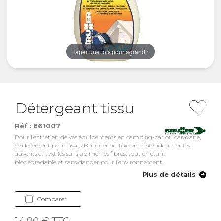
Taper une fois pour agrandir
Détergeant tissu
Réf :
861007
Pour l’entretien de vos équipements en camping-car ou caravane,
ce détergent pour tissus Brunner nettoie en profondeur tentes,
auvents et textiles sans abîmer les fibres, tout en étant
biodégradable et sans danger pour l’environnement.
Plus de détails
Comparer