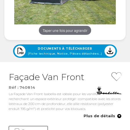
Taper une fois pour agrandir
DOCUMENTS À TÉLÉCHARGER
(Fiche technique, Notice, Pièces détachées...)
Façade Van Front
Réf :
740814
La Façade Van Front Isabella est idéale pour les vanlifers
recherchant un espace extérieur protégé : compatible avec les stores
latéraux de 200 cm de profondeur, elle allie résistance (polyester
enduit 195 g/m²) et praticité pour vos bivouacs.
Plus de détails