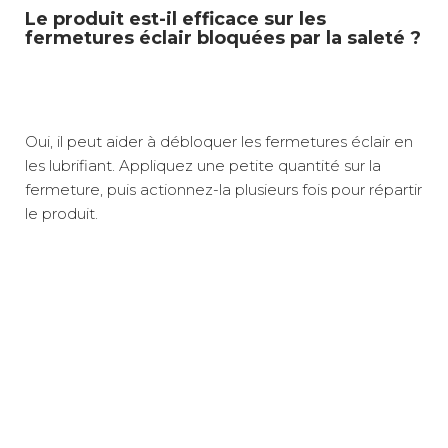
Le produit est-il efficace sur les
fermetures éclair bloquées par la saleté ?
Oui, il peut aider à débloquer les fermetures éclair en
les lubrifiant. Appliquez une petite quantité sur la
fermeture, puis actionnez-la plusieurs fois pour répartir
le produit.
Poids net :
0,4 kg
L'imperméabilisant Aquatex™ d'Isabella est un spray
Restaure l'imperméabilité des toiles
aérosol de 400 ml conçu pour restaurer
Relais colis
3 €
2 à 3 jours ouvrés
l'imperméabilité des toiles d'auvent, tentes et autres
Protège contre l'humidité et la saleté
Modèle :
Imperméabilisant