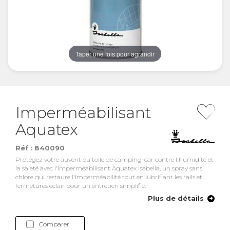
Taper une fois pour agrandir
Imperméabilisant
Aquatex
Réf :
840090
Protégez votre auvent ou toile de camping-car contre l'humidité et
la saleté avec l'imperméabilisant Aquatex Isabella, un spray sans
chlore qui restaure l'imperméabilité tout en lubrifiant les rails et
fermetures éclair pour un entretien simplifié.
Plus de détails
Comparer