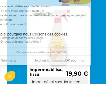
Imperméabilisant
19,90 €
tissu
Imperméabilisant liquide en
spray. Rend la toile étanche et
résistante aux tâches de
moisissures.
EN STOCK