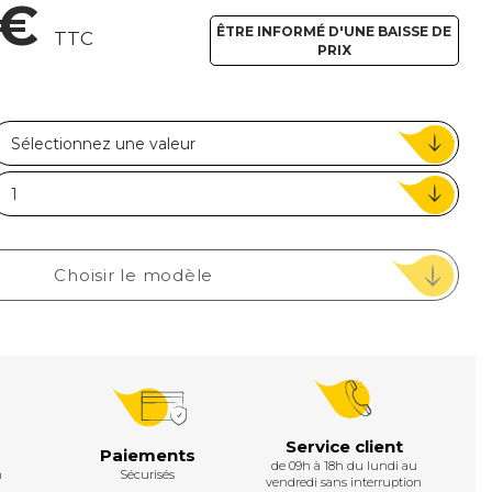
 €
ou
ÊTRE INFORMÉ D'UNE BAISSE DE
TTC
PRIX
Suivi de commande invité
Choisir le modèle
Service client
Paiements
de 09h à 18h du lundi au
h
Sécurisés
vendredi sans interruption