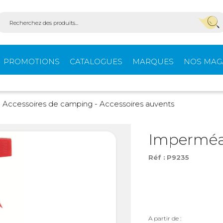
PROMOTIONS
CATALOGUES
MARQUES
NOS MAG
Aménagement
Équi
Accessoires de camping - Accessoires auvents
fourgons
extér
Imperméab
Réf :
P9235
ein-
Ouvertures -
Confo
Isolation
Stores extérieurs
Tente
s
A partir de :