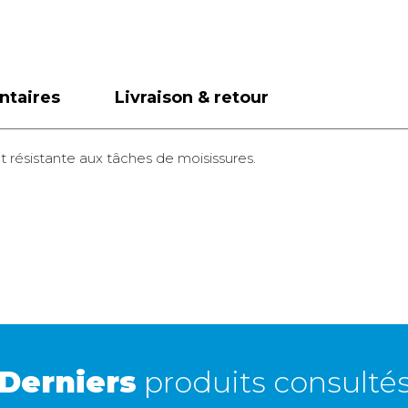
ntaires
Livraison & retour
t résistante aux tâches de moisissures.
A domicile
5,90 €
2 à 3 jours ouvrés
Retour simple sous 30 jours :
Vous avez changé d'avis ? Retournez nous vos
achats sous 30 jours : notre équipe service client,
vous expliqueront tout le moment venu !
Derniers
produits consulté