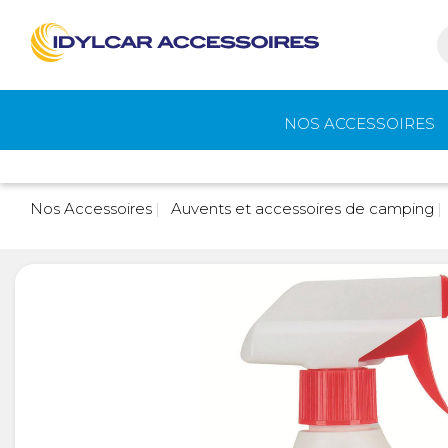
NOS ACCESSOIRES
Auvents et
Gaz
Nos Accessoires
Auvents et accessoires de camping
accessoires de
camping
Eau - Toilettes
Camping - Pl
Air
Portage et vélos
Cuisine -
Réfrigérateur