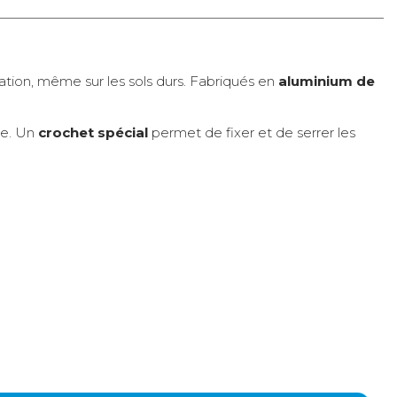
llation, même sur les sols durs. Fabriqués en
aluminium de
de. Un
crochet spécial
permet de fixer et de serrer les
Express
8 €
1 à 2 jours ouvrés
Retour simple sous 30 jours :
Vous avez changé d'avis ? Retournez nous vos