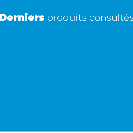
achats sous 30 jours : notre équipe service client,
vous expliqueront tout le moment venu !
Derniers
produits consulté