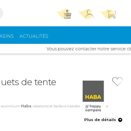
TROUVER UN MAGASIN
SE CONNECTER
ASINS
ACTUALITÉS
Trouvez le magasin le plus proche et profitez
E-mail ou numéro client ou numéro fidélité
Vous pouvez contacter notre service client 
d'offres exclusives !
pements
High Tech
ieurs
Mot de passe
ou
uets de tente
Autour de moi
Mot de passe oublié
Rester connecté(e)
rt intérieur
Climatisation -
Chauffage
en aluminium
Haba
, résistants et faciles à installer grâce à leur tête
Se connecter
Plus de détails
s de toit
Quincaillerie
Créer un compte