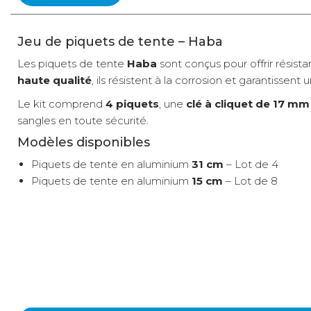
Jeu de piquets de tente – Haba
Les piquets de tente
Haba
sont conçus pour offrir résista
haute qualité
, ils résistent à la corrosion et garantissent
Le kit comprend
4 piquets
, une
clé à cliquet de 17 mm
sangles en toute sécurité.
Modèles disponibles
Piquets de tente en aluminium
31 cm
– Lot de 4
Piquets de tente en aluminium
15 cm
– Lot de 8
Résistance :
Aluminium durable et résistant
Haute, adaptée aux sols durs
Autres spécificités :
Installation rapide grâce à la tête hexagonale
Tête hexagonale 17 mm, clé à cliqu
Kit complet avec clé, adaptateur et crochet
Relais colis
3 €
2 à 3 jours ouvrés
Convient aux sols durs
Deux longueurs au choix selon le besoin