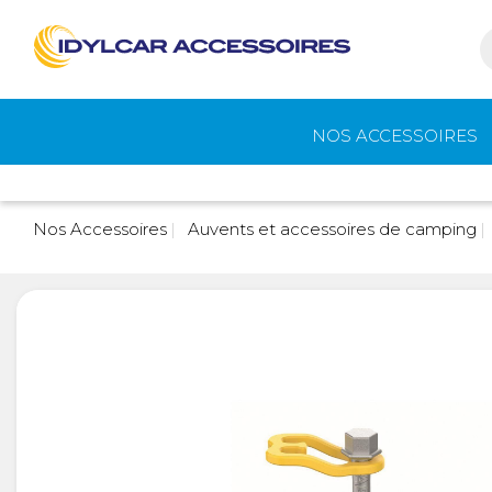
NOS ACCESSOIRES
Auvents et
Gaz
Nos Accessoires
Auvents et accessoires de camping
accessoires de
camping
Eau - Toilettes
Camping - Pl
Air
Portage et vélos
Cuisine -
Réfrigérateur