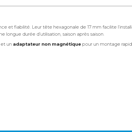
nce et fiabilité. Leur tête hexagonale de 17 mm facilite l’insta
 une longue durée d’utilisation, saison après saison.
et un
adaptateur non magnétique
pour un montage rapi
et et adaptateur inclus, crochet spécial pour sangles
A domicile
5,90 €
2 à 3 jours ouvrés
Retour simple sous 30 jours :
Vous avez changé d'avis ? Retournez nous vos