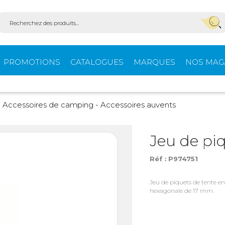
PROMOTIONS
CATALOGUES
MARQUES
NOS MAG
Aménagement
Équi
Accessoires de camping - Accessoires auvents
fourgons
extér
Jeu de piq
Réf :
P974751
ein-
Ouvertures -
Confo
Isolation
Jeu de piquets de tente 
hexagonale de 17 mm.
Stores extérieurs
Tente
s