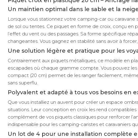
Piquet croix en plastique 20 cm – Ancrage f
Un maintien optimal dans le sable et la neige
Lorsque vous stationnez votre camping-car ou caravane s
de sol ou tentes. Ce piquet en forme de croix, conçu en p
l’effet du vent ou des passages. Sa forme spécifique répa
changeantes. Vous gagnez en stabilité sans avoir à forcer
Une solution légère et pratique pour les v
Contrairement aux piquets métalliques, ce modèle en plasti
escapades où chaque gramme compte. Vous pouvez les gliss
compact (20 cm) permet de les ranger facilement, même dans
sans superflu.
Polyvalent et adapté à tous vos besoins en e
Que vous installiez un auvent pour créer un espace ombrag
situations. Leur conception en croix les rend compatibles
complément de vos piquets classiques pour renforcer l’anc
indispensable pour les camping-caristes et caravaniers qui 
Un lot de 4 pour une installation complète e