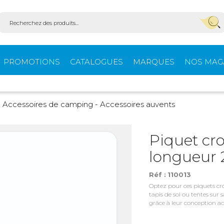
PROMOTIONS
CATALOGUES
MARQUES
NOS MAG
Aménagement
Équi
Accessoires de camping - Accessoires auvents
fourgons
extér
Piquet cro
longueur
ein-
Ouvertures -
Confo
Isolation
Réf :
110013
Optez pour ces piquets cro
tapis de sol ou tentes su
grâce à leur conception a
Stores extérieurs
Tente
s