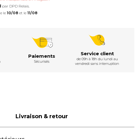
d
par DPD Relais.
e le
10/08
et le
11/08
Service client
Paiements
de 09h à 18h du lundi au
h
Sécurisés
vendredi sans interruption
Livraison & retour