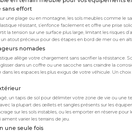
iable en terrain meuble pour vos équipements e
 sans effort
ur une plage ou en montagne, les sols meubles comme le sabl
lastique résistant, s’enfonce facilement et offre une prise s
rtit la tension sur une surface plus large, limitant les risq
, un atout précieux pour des étapes en bord de mer ou en alt
oyageurs nomades
que allège votre chargement sans sacrifier la résistance. Son
er dans un coffre ou une sacoche sans craindre la corrosion 
 les espaces les plus exigus de votre véhicule. Un choix mali
xtérieur
é, un tapis de sol pour délimiter votre zone de vie ou une t
 avec la plupart des œillets et sangles présents sur les équip
rage sur les sols instables, ou les emporter en réserve pour l
aiment varier les terrains de jeu.
n une seule fois