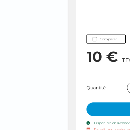
Comparer
10 €
TT
Quantité
Disponible en livraiso
Retrait temporaireme