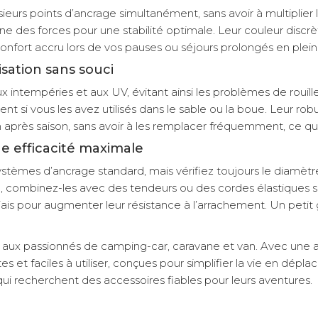
ieurs points d’ancrage simultanément, sans avoir à multiplier
 des forces pour une stabilité optimale. Leur couleur discrè
confort accru lors de vos pauses ou séjours prolongés en plein
isation sans souci
ux intempéries et aux UV, évitant ainsi les problèmes de roui
ment si vous les avez utilisés dans le sable ou la boue. Leur 
on après saison, sans avoir à les remplacer fréquemment, ce qu
ne efficacité maximale
systèmes d’ancrage standard, mais vérifiez toujours le diamè
e, combinez-les avec des tendeurs ou des cordes élastiques s
s pour augmenter leur résistance à l’arrachement. Un petit ges
 aux passionnés de camping-car, caravane et van. Avec une 
et faciles à utiliser, conçues pour simplifier la vie en déplace
i recherchent des accessoires fiables pour leurs aventures.