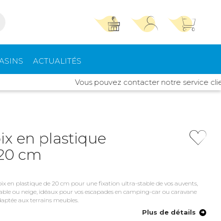
TROUVER UN MAGASIN
SE CONNECTER
ASINS
ACTUALITÉS
Trouvez le magasin le plus proche et profitez
E-mail ou numéro client ou numéro fidélité
Vous pouvez contacter notre service client Id
d'offres exclusives !
pements
High Tech
ieurs
Mot de passe
ou
ix en plastique
 20 cm
Autour de moi
Mot de passe oublié
Rester connecté(e)
rt intérieur
Climatisation -
Chauffage
ix en plastique de 20 cm pour une fixation ultra-stable de vos auvents,
Se connecter
r sable ou neige, idéaux pour vos escapades en camping-car ou caravane
daptée aux terrains meubles.
s de toit
Quincaillerie
Créer un compte
Plus de détails