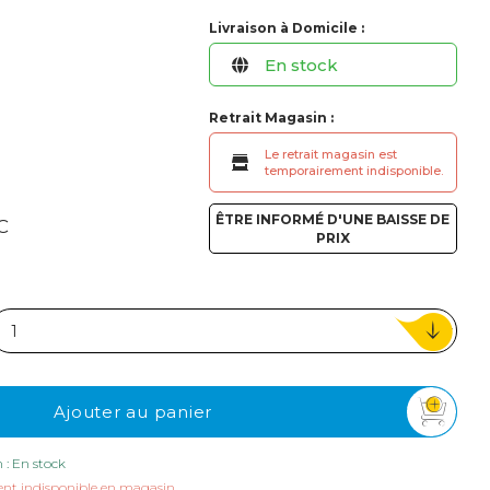
ou
Livraison à Domicile :
Suivi de commande invité
En stock
Retrait Magasin :
Le retrait magasin est
temporairement indisponible.
ÊTRE INFORMÉ D'UNE BAISSE DE
C
PRIX
Ajouter au panier
n : En stock
nt indisponible en magasin