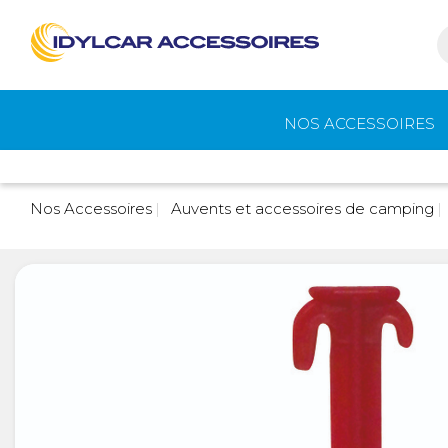
NOS ACCESSOIRES
Auvents et
Gaz
Nos Accessoires
Auvents et accessoires de camping
accessoires de
camping
Eau - Toilettes
Camping - Pl
Air
Portage et vélos
Cuisine -
Réfrigérateur