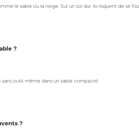
e le sable ou la neige. Sur un sol dur, ils risquent de se fi
able ?
in sans outil, même dans un sable compacté.
uvents ?