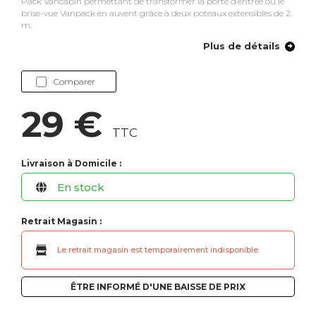
Pack Vancabin permettant de transformer la porte d’entrée ou le
brise-vue Vanpack en auvent grâce à deux poteaux extensibles de 2
m.
Plus de détails
Comparer
29 €
TTC
Livraison à Domicile :
En stock
Retrait Magasin :
Le retrait magasin est temporairement indisponible.
ÊTRE INFORMÉ D'UNE BAISSE DE PRIX