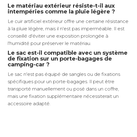
Le matériau extérieur résiste-t-il aux
intempéries comme la pluie légère ?
Le cuir artificiel extérieur offre une certaine résistance
à la pluie légère, mais il n'est pas imperméable. Il est
conseillé d'éviter une exposition prolongée à
l'humidité pour préserver le matériau.
Le sac est-il compatible avec un système
de fixation sur un porte-bagages de
camping-car ?
Le sac n'est pas équipé de sangles ou de fixations
spécifiques pour un porte-bagages. Il peut être
transporté manuellement ou posé dans un coffre,
mais une fixation supplémentaire nécessiterait un
accessoire adapté.
Grand espace de rangement optimisé
Poids net :
0,96 kg
Avec ses dimensions généreuses de 21 x 30 x 54 cm
Transport confortable et pratique
et une capacité optimisée, ce sac de voyage Isabella
Organisation intelligente des affaires
Relais colis
3 €