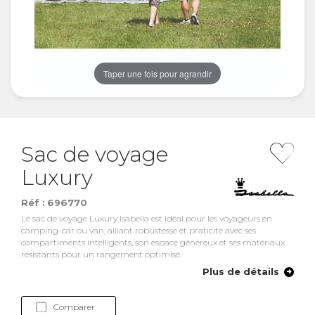
Taper une fois pour agrandir
Sac de voyage
Luxury
Réf :
696770
Le sac de voyage Luxury Isabella est idéal pour les voyageurs en
camping-car ou van, alliant robustesse et praticité avec ses
compartiments intelligents, son espace généreux et ses matériaux
résistants pour un rangement optimisé.
Plus de détails
Comparer