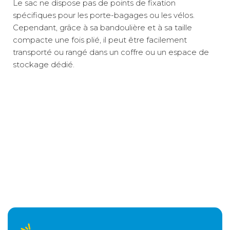
Le sac ne dispose pas de points de fixation
spécifiques pour les porte-bagages ou les vélos.
Cependant, grâce à sa bandoulière et à sa taille
compacte une fois plié, il peut être facilement
transporté ou rangé dans un coffre ou un espace de
stockage dédié.
Poids net :
1,1 kg
Ce sac isotherme Feel Free d'une capacité de 20
Maintien au frais prolongé
litres, mesurant 39 cm de large, 21 cm de profondeur
Relais colis
3 €
et 28,5 cm de haut, est conçu pour transporter vos
Accès rapide aux provisions
provisions lors de vos escapades en camping-car ou
en van, tout en les maintenant au frais pendant
Rangement optimisé en voyage
A domicile
5,90 €
plusieurs heures grâce à son isolation performante,
idéale pour les pique-niques en bord de route ou les
Transport pratique et confortable