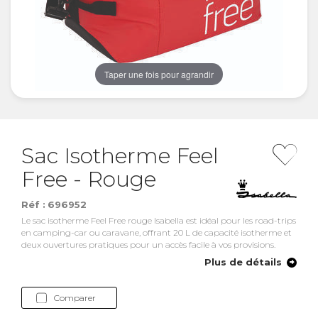
Taper une fois pour agrandir
Sac Isotherme Feel
Free - Rouge
Réf :
696952
Le sac isotherme Feel Free rouge Isabella est idéal pour les road-trips
en camping-car ou caravane, offrant 20 L de capacité isotherme et
deux ouvertures pratiques pour un accès facile à vos provisions.
Plus de détails
Comparer