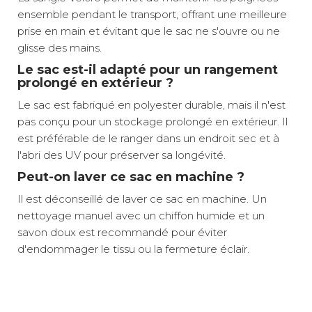
ensemble pendant le transport, offrant une meilleure
prise en main et évitant que le sac ne s'ouvre ou ne
glisse des mains.
Le sac est-il adapté pour un rangement
prolongé en extérieur ?
Le sac est fabriqué en polyester durable, mais il n'est
pas conçu pour un stockage prolongé en extérieur. Il
est préférable de le ranger dans un endroit sec et à
l'abri des UV pour préserver sa longévité.
Peut-on laver ce sac en machine ?
Il est déconseillé de laver ce sac en machine. Un
nettoyage manuel avec un chiffon humide et un
savon doux est recommandé pour éviter
d'endommager le tissu ou la fermeture éclair.
Rangement compact de la toile
Poids net :
0,55 kg
Ce sac de rangement pour auvent taille S mesure 110
Transport facile et sécurisé