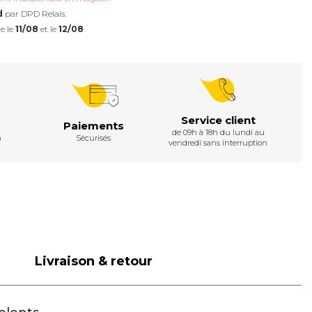
d
par DPD Relais.
e le
11/08
et le
12/08
Service client
Paiements
de 09h à 18h du lundi au
h
Sécurisés
vendredi sans interruption
Livraison & retour