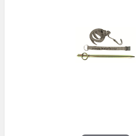
Électricité -
Voyages et
Énergie
Avantages