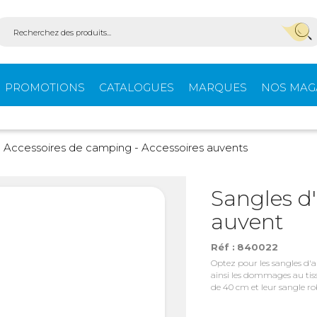
PROMOTIONS
CATALOGUES
MARQUES
NOS MAG
Aménagement
Équi
Accessoires de camping - Accessoires auvents
fourgons
extér
Sangles d
auvent
ein-
Ouvertures -
Confo
Isolation
Réf :
840022
Optez pour les sangles d'a
ainsi les dommages au tiss
de 40 cm et leur sangle ro
Stores extérieurs
Tente
s