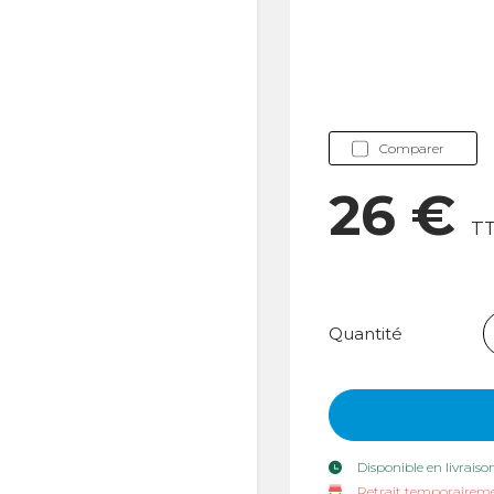
Comparer
26 €
T
Quantité
Disponible en livraiso
Retrait temporaireme