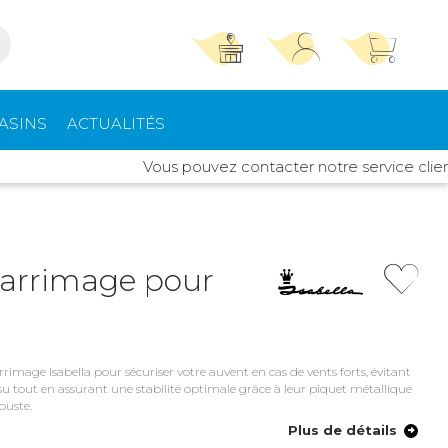
TROUVER UN MAGASIN
SE CONNECTER
ASINS
ACTUALITÉS
Trouvez le magasin le plus proche et profitez
E-mail ou numéro client ou numéro fidélité
Vous pouvez contacter notre service client Idy
d'offres exclusives !
pements
High Tech
ieurs
Mot de passe
ou
'arrimage pour
Autour de moi
Mot de passe oublié
Rester connecté(e)
rt intérieur
Climatisation -
Chauffage
rrimage Isabella pour sécuriser votre auvent en cas de vents forts, évitant
Se connecter
u tout en assurant une stabilité optimale grâce à leur piquet métallique
buste.
s de toit
Quincaillerie
Créer un compte
Plus de détails