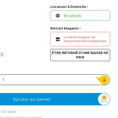
ou
Livraison à Domicile :
Suivi de commande invité
En stock
Retrait Magasin :
Le retrait magasin est
temporairement indisponible.
ÊTRE INFORMÉ D'UNE BAISSE DE
TC
PRIX
Ajouter au panier
n : En stock
nt indisponible en magasin