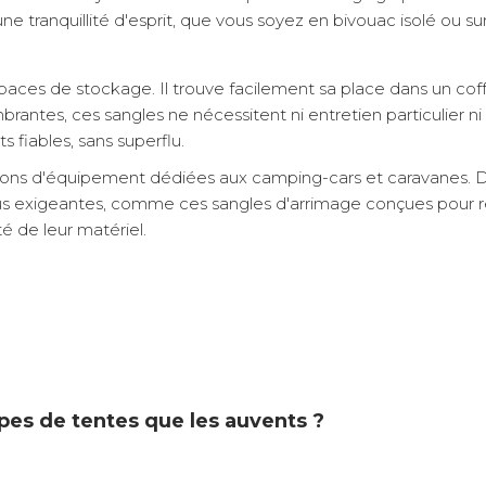
ne tranquillité d'esprit, que vous soyez en bivouac isolé ou s
aces de stockage. Il trouve facilement sa place dans un coff
rantes, ces sangles ne nécessitent ni entretien particulier ni
fiables, sans superflu.
ons d'équipement dédiées aux camping-cars et caravanes. Dep
us exigeantes, comme ces sangles d'arrimage conçues pour rés
té de leur matériel.
ypes de tentes que les auvents ?