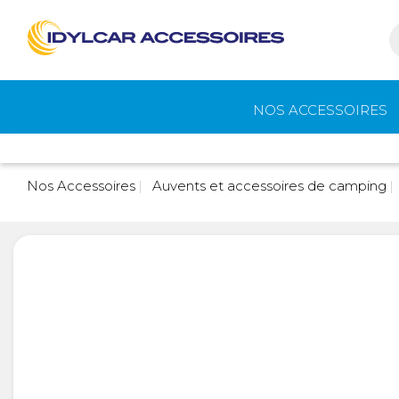
NOS ACCESSOIRES
Auvents et
Gaz
Nos Accessoires
Auvents et accessoires de camping
accessoires de
camping
Eau - Toilettes
Camping - Pl
Air
Portage et vélos
Cuisine -
Réfrigérateur