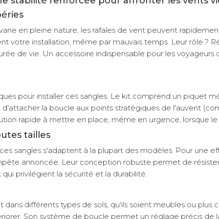
 stabilité renforcée pour affronter les vents vi
éries
vane en pleine nature, les rafales de vent peuvent rapidemen
 votre installation, même par mauvais temps. Leur rôle ? Répar
durée de vie. Un accessoire indispensable pour les voyageurs 
es pour installer ces sangles. Le kit comprend un piquet mé
 sol, d'attacher la boucle aux points stratégiques de l'auvent (c
lution rapide à mettre en place, même en urgence, lorsque le
utes tailles
s sangles s'adaptent à la plupart des modèles. Pour une effic
empête annoncée. Leur conception robuste permet de résister a
 privilégient la sécurité et la durabilité.
 dans différents types de sols, qu'ils soient meubles ou plus 
riorer. Son système de boucle permet un réglage précis de la t