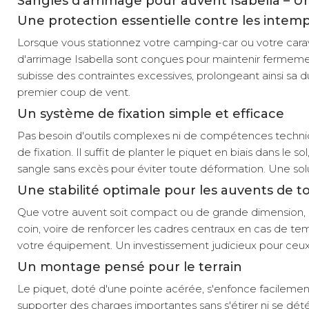
Sangles d'arrimage pour auvent Isabella – Une
Une protection essentielle contre les intemp
Lorsque vous stationnez votre camping-car ou votre cara
d'arrimage Isabella sont conçues pour maintenir fermement
subisse des contraintes excessives, prolongeant ainsi sa 
premier coup de vent.
Un système de fixation simple et efficace
Pas besoin d'outils complexes ni de compétences techniqu
de fixation. Il suffit de planter le piquet en biais dans le
sangle sans excès pour éviter toute déformation. Une so
Une stabilité optimale pour les auvents de to
Que votre auvent soit compact ou de grande dimension, ce
coin, voire de renforcer les cadres centraux en cas de t
votre équipement. Un investissement judicieux pour ceux qui
Un montage pensé pour le terrain
Le piquet, doté d'une pointe acérée, s'enfonce facilement
supporter des charges importantes sans s'étirer ni se dété