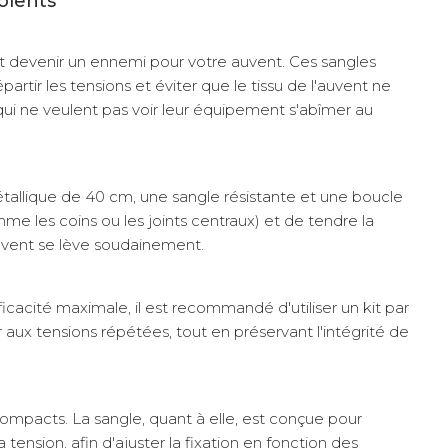
olents
t devenir un ennemi pour votre auvent. Ces sangles
tir les tensions et éviter que le tissu de l'auvent ne
qui ne veulent pas voir leur équipement s'abîmer au
tallique de 40 cm, une sangle résistante et une boucle
omme les coins ou les joints centraux) et de tendre la
 vent se lève soudainement.
acité maximale, il est recommandé d'utiliser un kit par
ux tensions répétées, tout en préservant l'intégrité de
compacts. La sangle, quant à elle, est conçue pour
ension, afin d'ajuster la fixation en fonction des