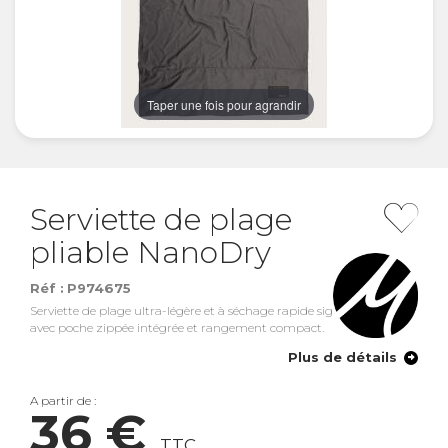
Taper une fois pour agrandir
Serviette de plage
pliable NanoDry
Réf :
P974675
Serviette de plage ultra-légère et à séchage rapide signée Matador,
avec poche zippée intégrée et rangement compact.
Plus de détails
A partir de :
36 €
TTC