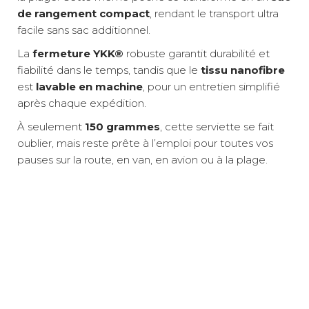
de rangement compact
, rendant le transport ultra
facile sans sac additionnel.
La
fermeture YKK®
robuste garantit durabilité et
fiabilité dans le temps, tandis que le
tissu nanofibre
est
lavable en machine
, pour un entretien simplifié
après chaque expédition.
À seulement
150 grammes
, cette serviette se fait
oublier, mais reste prête à l’emploi pour toutes vos
pauses sur la route, en van, en avion ou à la plage.
Matière : nanofibre ultralégère à séchage rapide
Format ultra-compact
Absorption : jusqu’à 2,3 fois son poids en eau
Tissu nanofibre haute performance
Poche intégrée : zippée, pour rangement et objets
Grande surface d’utilisation
Relais colis
3 €
personnels
Séchage ultra-rapide
Fermeture : glissière YKK®
Poche sécurisée intégrée
Entretien : lavable en machine
Sac de rangement inclus
A domicile
5,90 €
Utilisation : plage, piscine, voyage, randonnée, vanlife
Lavable en machine
Légère et facile à transporter