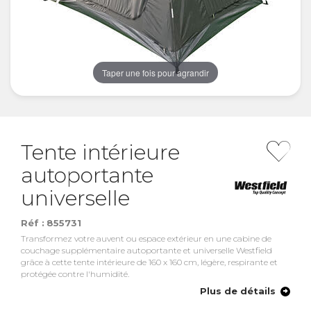
Taper une fois pour agrandir
Tente intérieure
autoportante
universelle
Réf :
855731
Transformez votre auvent ou espace extérieur en une cabine de
couchage supplémentaire autoportante et universelle Westfield
grâce à cette tente intérieure de 160 x 160 cm, légère, respirante et
protégée contre l'humidité.
Plus de détails