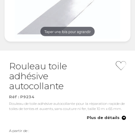
Taper une fois pour agrandir
Rouleau toile
adhésive
autocollante
Réf :
P9234
Rouleau de toile adhésive autocollante pour la réparation rapide de
toiles de tentes et auvents, sans couture ni fer, taille 10 m x 65 mm.
Plus de détails
A partir de :