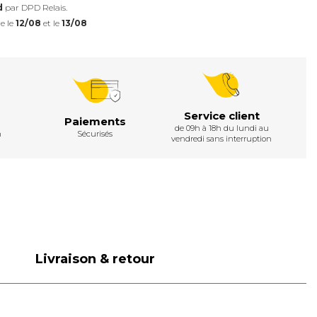
d
par DPD Relais.
e le
12/08
et le
13/08
Service client
Paiements
de 09h à 18h du lundi au
h
Sécurisés
vendredi sans interruption
Livraison & retour