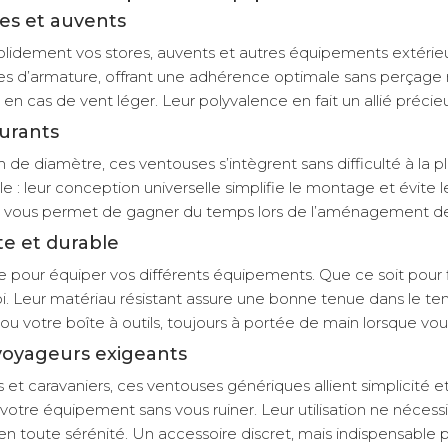
res et auvents
idement vos stores, auvents et autres équipements extérieurs
tubes d’armature, offrant une adhérence optimale sans perçage
n cas de vent léger. Leur polyvalence en fait un allié précieu
urants
e diamètre, ces ventouses s’intègrent sans difficulté à la 
: leur conception universelle simplifie le montage et évite les
i vous permet de gagner du temps lors de l’aménagement de
te et durable
e pour équiper vos différents équipements. Que ce soit pour fi
i. Leur matériau résistant assure une bonne tenue dans le te
ou votre boîte à outils, toujours à portée de main lorsque vo
 voyageurs exigeants
caravaniers, ces ventouses génériques allient simplicité et ef
tre équipement sans vous ruiner. Leur utilisation ne nécessi
 en toute sérénité. Un accessoire discret, mais indispensable 