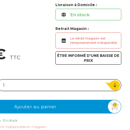
ou
Livraison à Domicile :
En stock
Suivi de commande invité
Retrait Magasin :
Le retrait magasin est
temporairement indisponible.
 €
ÊTRE INFORMÉ D'UNE BAISSE DE
TTC
PRIX
Ajouter au panier
n : En stock
nt indisponible en magasin