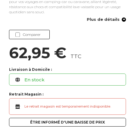
pour vos voyages en camping-car ou caravane, alliant légèreté,
résistance aux chocs et compatibilité lave-vaisselle pour un usage
quotidien sans souci.
Plus de détails
Comparer
62,95 €
TTC
Livraison à Domicile :
En stock
Retrait Magasin :
Le retrait magasin est temporairement indisponible.
ÊTRE INFORMÉ D'UNE BAISSE DE PRIX