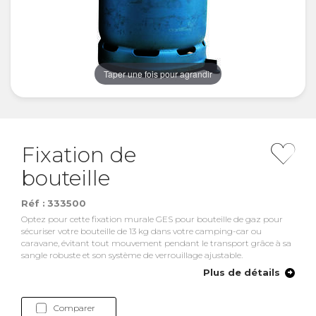
Taper une fois pour agrandir
Fixation de
bouteille
Réf :
333500
Optez pour cette fixation murale GES pour bouteille de gaz pour
sécuriser votre bouteille de 13 kg dans votre camping-car ou
caravane, évitant tout mouvement pendant le transport grâce à sa
sangle robuste et son système de verrouillage ajustable.
Plus de détails
Comparer