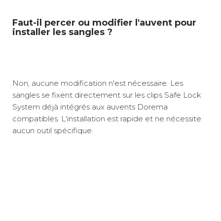
Faut-il percer ou modifier l'auvent pour
installer les sangles ?
Non, aucune modification n'est nécessaire. Les
sangles se fixent directement sur les clips Safe Lock
System déjà intégrés aux auvents Dorema
compatibles. L'installation est rapide et ne nécessite
aucun outil spécifique.
Poids net :
1 kg
Ce kit d'arrimage pour auvent Safelock™ de Dorema
Sécurité renforcée contre le vent