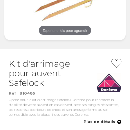
Taper une fois pour agrandir
Kit d'arrimage
pour auvent
Safelock
Réf :
810485
Optez pour le kit d'arrimage Safelock Dorema pour renforcer la
stabilité de votre auvent en cas de vent, avec ses sangles résistantes,
ses ressorts absorbeurs de chocs et son ancrage ferme au sol,
compatible avec la plupart des auvents Dorema.
Plus de détails