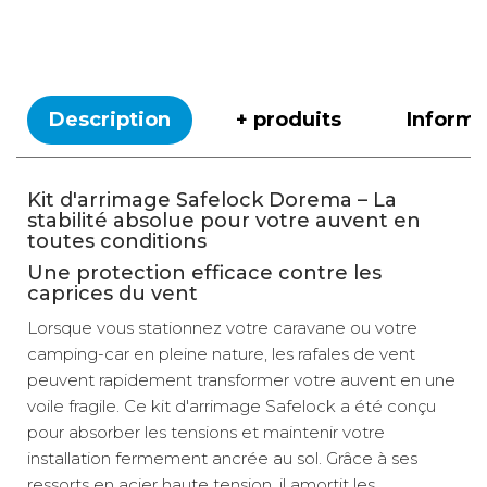
Description
+ produits
Inform
Kit d'arrimage Safelock Dorema – La
stabilité absolue pour votre auvent en
toutes conditions
Une protection efficace contre les
caprices du vent
Lorsque vous stationnez votre caravane ou votre
camping-car en pleine nature, les rafales de vent
peuvent rapidement transformer votre auvent en une
voile fragile. Ce kit d'arrimage Safelock a été conçu
pour absorber les tensions et maintenir votre
installation fermement ancrée au sol. Grâce à ses
ressorts en acier haute tension, il amortit les