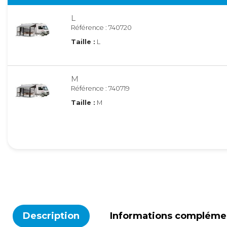
L
Référence : 740720
Taille :
L
M
Référence : 740719
Taille :
M
S
Référence : 740716
Taille :
S
XL
Référence : 740708
Description
Informations compléme
Taille :
XL