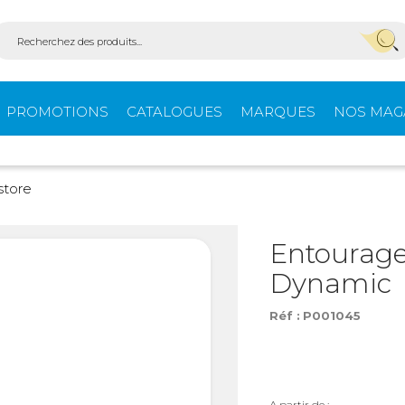
PROMOTIONS
CATALOGUES
MARQUES
NOS MAG
Aménagement
Équi
store
fourgons
extér
Entourage
Dynamic
ein-
Ouvertures -
Confo
Isolation
Réf :
P001045
Stores extérieurs
Tente
s
A partir de :