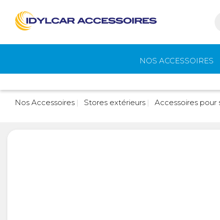
NOS ACCESSOIRES
Auvents et
Gaz
Nos Accessoires
Stores extérieurs
Accessoires pour 
accessoires de
camping
Eau - Toilettes
Camping - Pl
Air
Portage et vélos
Cuisine -
Réfrigérateur