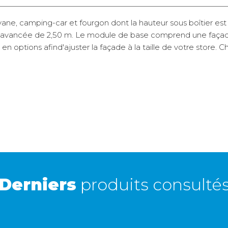
Le retrait magasin est
temporairement indisponible.
ane, camping-car et fourgon dont la hauteur sous boîtier est
ec avancée de 2,50 m. Le module de base comprend une façad
n options afind'ajuster la façade à la taille de votre store
4900, 5003, 5002 et 5200.
45i de 3,50 à 4,00 m et FIAMMA F45L, F45TiL, F45i de 4,50 à 5
003, 5002, 5200 et Tristor2
Derniers
produits consulté