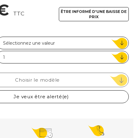
 €
ou
ÊTRE INFORMÉ D'UNE BAISSE DE
TTC
PRIX
Suivi de commande invité
Choisir le modèle
Je veux être alerté(e)