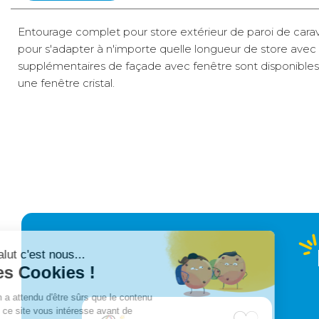
Entourage complet pour store extérieur de paroi de carav
pour s'adapter à n'importe quelle longueur de store av
supplémentaires de façade avec fenêtre sont disponibles e
une fenêtre cristal.
Compatible avec les stores : FIAMMA, Prostoret Omnistor 
Kit d'installation fourni pour store FIAMMA F45S, F45Ti, F
Kit d'installation Privacy O en option pour Omnistor4900, 5
Transporteur
Matière : Toile TenCate RipStop 190 g/m2. Coloris gris.
gros
25 €
volume