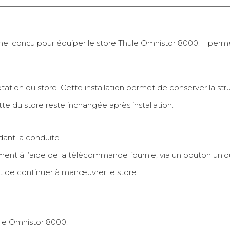
Le retrait magasin est
temporairement indisponible.
l conçu pour équiper le store Thule Omnistor 8000. Il permet
ation du store. Cette installation permet de conserver la stru
e du store reste inchangée après installation.
ant la conduite.
ilement à l’aide de la télécommande fournie, via un bouton uniq
 de continuer à manœuvrer le store.
le Omnistor 8000.