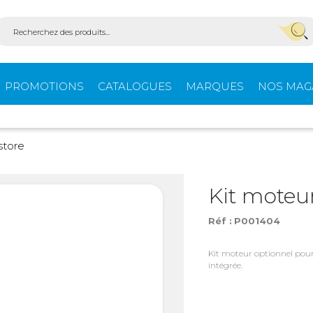
PROMOTIONS
CATALOGUES
MARQUES
NOS MAG
Aménagement
Équi
store
fourgons
extér
Kit moteu
Réf :
P001404
ein-
Ouvertures -
Confo
Isolation
Kit moteur optionnel pou
intégrée.
Stores extérieurs
Tente
s