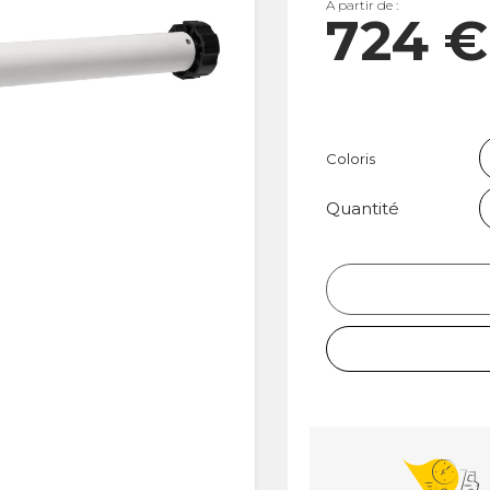
A partir de :
724 
Coloris
Quantité