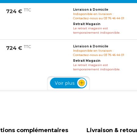
TTC
Livraison à Domicile
724 €
Indisponible en livraison :
Contactez-nous au 03 76 46 44 01
Retrait Magasin
Le retrait magasin est
temporairement indisponible.
TTC
Livraison à Domicile
724 €
Indisponible en livraison :
Contactez-nous au 03 76 46 44 01
Retrait Magasin
Le retrait magasin est
temporairement indisponible.
Voir plus
TTC
Livraison à Domicile
724 €
Indisponible en livraison :
Contactez-nous au 03 76 46 44 01
Retrait Magasin
Le retrait magasin est
temporairement indisponible.
TTC
Livraison à Domicile
724 €
Indisponible en livraison :
Contactez-nous au 03 76 46 44 01
ations complémentaires
Livraison & retou
Retrait Magasin