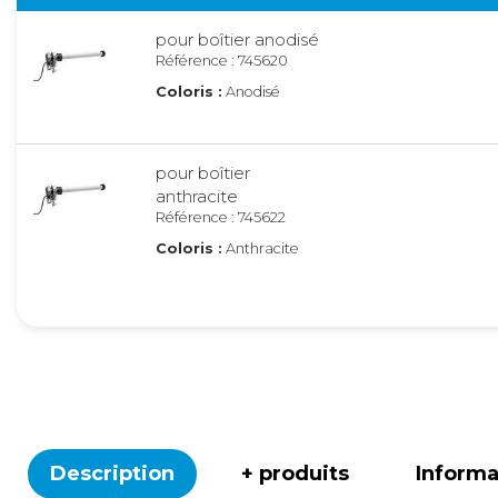
pour boîtier anodisé
Référence : 745620
Coloris :
Anodisé
pour boîtier
anthracite
Référence : 745622
Coloris :
Anthracite
pour boîtier blanc
Référence : 745619
Coloris :
Blanc
pour boîtier crème
Référence : 745621
Description
+ produits
Inform
Coloris :
Crème