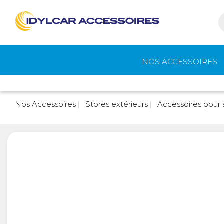
NOS ACCESSOIRES
Auvents et
Gaz
Nos Accessoires
Stores extérieurs
Accessoires pour 
accessoires de
camping
Eau - Toilettes
Camping - Pl
Air
Portage et vélos
Cuisine -
Réfrigérateur