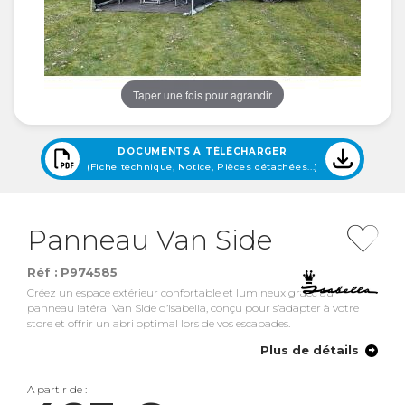
Taper une fois pour agrandir
DOCUMENTS À TÉLÉCHARGER
(Fiche technique, Notice, Pièces détachées...)
Panneau Van Side
Réf :
P974585
Créez un espace extérieur confortable et lumineux grâce au
panneau latéral Van Side d’Isabella, conçu pour s’adapter à votre
store et offrir un abri optimal lors de vos escapades.
Plus de détails
A partir de :