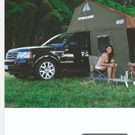
Électricité -
Voyages et
Énergie
Avantages