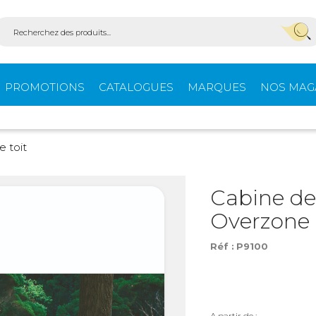
PROMOTIONS
CATALOGUES
MARQUES
NOS MAG
Aménagement
Équi
e toit
fourgons
extér
Cabine de
Overzone
ein-
Ouvertures -
Confo
Isolation
Réf :
P9100
Stores extérieurs
Tente
s
A partir de :