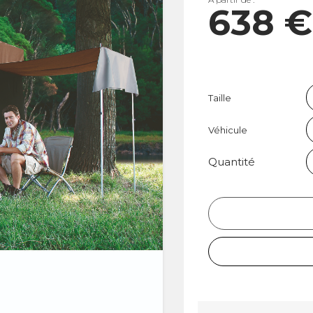
638 
Taille
Véhicule
Quantité