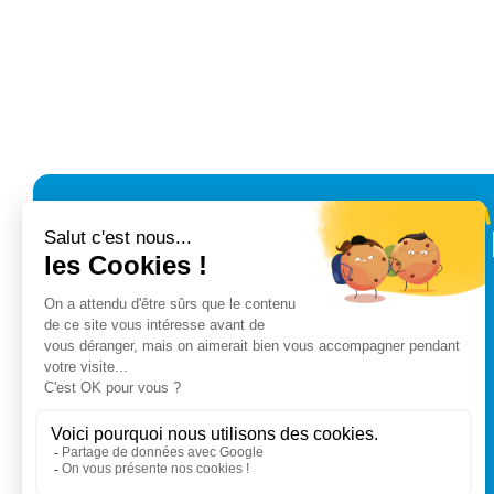
classique - Large
Référence : 777884
Taille :
Large
Transporteur
Véhicule :
Pour
gros
12 €
voiture classique
volume
Pour voiture
classique - Medium
Référence : 777883
Taille :
Medium
Véhicule :
Pour
voiture classique
Pour voiture
classique - Small
Référence : 777878
Taille :
Small
Véhicule :
Pour
voiture classique