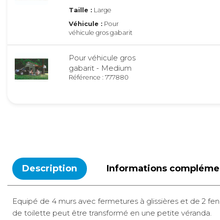
Taille :
Large
Véhicule :
Pour
véhicule gros gabarit
Pour véhicule gros
gabarit - Medium
Référence : 777880
Taille :
Medium
Véhicule :
Pour
véhicule gros gabarit
Pour véhicule gros
gabarit - Small
Référence : 777879
Description
Informations compléme
Taille :
Small
Véhicule :
Pour
véhicule gros gabarit
Equipé de 4 murs avec fermetures à glissières et de 2 fenêt
de toilette peut être transformé en une petite véranda.
Pour voiture