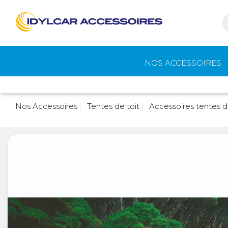
NOS ACCESSOIRES
Auvents et
Gaz
Nos Accessoires
Tentes de toit
Accessoires tentes d
accessoires de
camping
Eau - Toilettes
Camping - Pl
Air
Portage et vélos
Cuisine -
Réfrigérateur