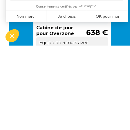
Cabine de jour
638 €
pour Overzone
Equipé de 4 murs avec
fermetures à glissières et de 2
fenêtres : l'une fixe et
transparente et l'autre en toile
moustiquaire. Grâce à un
SUR COMMANDE
ingénieux système de
Choisir le
glissières, le cabinet de toilette
modèle
peut être transformé en une
petite véranda.