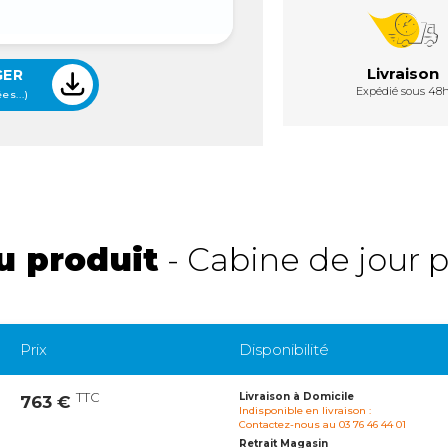
Livraison
GER
Expédié sous 48
es...)
u produit
- Cabine de jour 
Prix
Disponibilité
TTC
Livraison à Domicile
763 €
Indisponible en livraison :
Contactez-nous au 03 76 46 44 01
Retrait Magasin