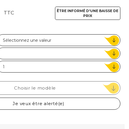
€
ou
ÊTRE INFORMÉ D'UNE BAISSE DE
TTC
PRIX
Suivi de commande invité
Choisir le modèle
Je veux être alerté(e)