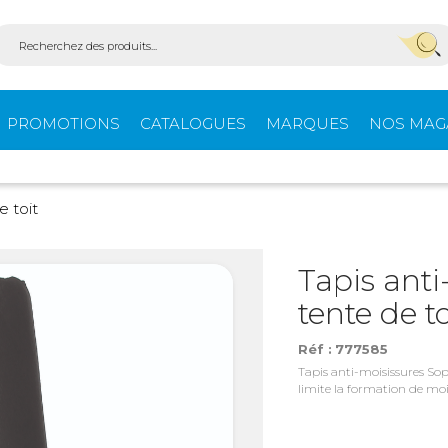
PROMOTIONS
CATALOGUES
MARQUES
NOS MAG
Aménagement
Équi
e toit
fourgons
extér
Tapis anti
tente de t
ein-
Ouvertures -
Confo
Isolation
Réf :
777585
Tapis anti-moisissures Sop
limite la formation de mois
Stores extérieurs
Tente
s