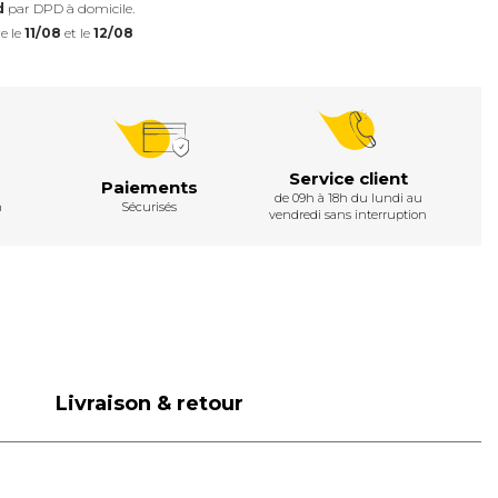
d
par DPD à domicile.
e le
11/08
et le
12/08
Service client
Paiements
de 09h à 18h du lundi au
h
Sécurisés
vendredi sans interruption
Livraison & retour