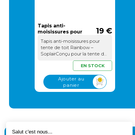
Tapis anti-
19 €
moisissures pour
tente de toit
Tapis anti-moisissures pour
Rainbow
tente de toit Rainbow –
SoplairConçu pour la tente de
toit Rainbow, ce tapis anti-
EN STOCK
moisissures Soplair protège
votre matelas contre
Ajouter au
l’humidité et la condensation.Il
panier
forme une barrière respirante
entre le matelas et le plancher
afin de préserver un couchage
plus sec et hygiénique.Une
protection efficace contre la
condensationLorsque
l’humidité s’installe, elle peut
endommager le