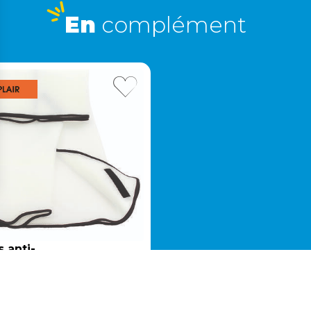
En
complément
s anti-
99 €
ensation
 tente de
s anti-condensation pour
 Rainbow
e de toit Rainbow –