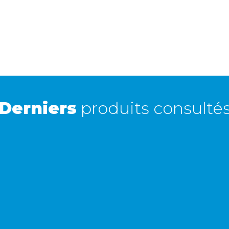
Tente de toit Rainbow
Express
8 €
1 à 2 jours ouvrés
Retour simple sous 30 jours :
Vous avez changé d'avis ? Retournez nous vos
achats sous 30 jours : notre équipe service client,
vous expliqueront tout le moment venu !
Derniers
produits consulté
e Eclipse