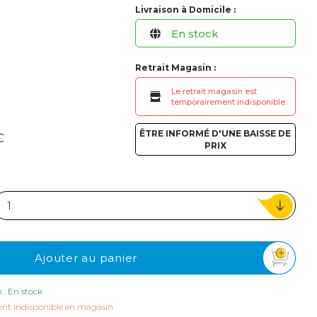
Livraison à Domicile :
ou
En stock
Suivi de commande invité
Retrait Magasin :
Le retrait magasin est
temporairement indisponible.
ÊTRE INFORMÉ D'UNE BAISSE DE
C
PRIX
Ajouter au panier
n : En stock
nt indisponible en magasin