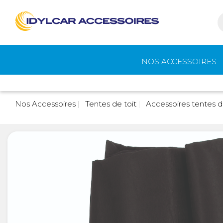
NOS ACCESSOIRES
Auvents et
Gaz
Nos Accessoires
Tentes de toit
Accessoires tentes d
accessoires de
camping
Eau - Toilettes
Camping - Pl
Air
Portage et vélos
Cuisine -
Réfrigérateur