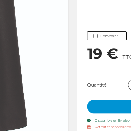
Comparer
19 €
TT
Quantité
Disponible en livraiso
Retrait temporaireme