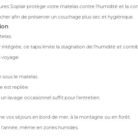
sures Soplair protège votre matelas contre l’humidité et la co
ancher afin de préserver un couchage plus sec et hygiénique.
ion
telas.
air intégrée, ce tapis limite la stagnation de l’humidité et con
s voyage.
e sous le matelas.
 est repliée.
 un lavage occasionnel suffit pour l’entretien.
ne vos séjours en bord de mer, à la montagne ou en forêt.
te l’année, même en zones humides.