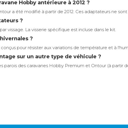
aravane Hobby antérieure à 2012 ?
our a été modifié à partir de 2012. Ces adaptateurs ne sont 
tateurs ?
r vissage. La visserie spécifique est incluse dans le kit.
 hivernales ?
t conçus pour résister aux variations de température et à l'hu
ntage sur un autre type de véhicule ?
 parois des caravanes Hobby Premium et Ontour (à partir de 
Omnistor 6200 ; Omnistor 6
t 6200 est spécialement conçu pour les caravanes Hobby Prem
e paroi de ces modèles, garantissant une installation stable 
A domicile
7,90 €
2 à 3 jours ouvrés
Caravane
Retour simple sous 30 jours :
aptateur offre une durabilité optimale face aux intempéries et
Vous avez changé d'avis ? Retournez nous vos
Caravanes Hobby Premium & 
de longueur (jusqu’à 600 cm), évitant ainsi les déformations 
achats sous 30 jours : notre équipe service client,