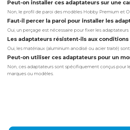
Peut-on installer ces adaptateurs sur une c
Non, le profil de paroi des modèles Hobby Premium et Ont
Faut-il percer la paroi pour installer les adap
Oui, un perçage est nécessaire pour fixer les adaptateurs pa
Les adaptateurs résistent-ils aux conditions
Oui, les matériaux (aluminium anodisé ou acier traité) son
Peut-on utiliser ces adaptateurs pour un mo
Non, ces adaptateurs sont spécifiquement conçus pour les
marques ou modèles.
Fixation solide et étanche
Compatibilité stores :
Cet adaptateur Thule pour stores Omnistor 6300, 9200 e
Compatibilité Hobby Premium
de 27 cm et 50 cm qui s’adaptent parfaitement au profil d
Stabilité par vent fort
Relais colis
4 €
2 à 3 jours ouvrés
étapes prolongées ou en conditions venteuses.
Montage approuvé constructeur
Compatibilité véhicule :
Intégration esthétique parfaite
Fabriqué en aluminium anodisé ou en acier traité, cet ad
Modèle :
répartition homogène des efforts pour les stores de gran