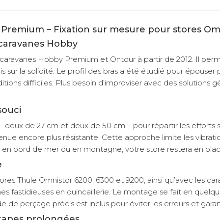
Premium – Fixation sur mesure pour stores Om
 caravanes Hobby
caravanes Hobby Premium et Ontour à partir de 2012. Il perme
 sur la solidité. Le profil des bras a été étudié pour épouse
tions difficiles. Plus besoin d’improviser avec des solutions g
souci
deux de 27 cm et deux de 50 cm – pour répartir les efforts sur
enue encore plus résistante. Cette approche limite les vibratio
ez en bord de mer ou en montagne, votre store restera en pl
e
res Thule Omnistor 6200, 6300 et 9200, ainsi qu’avec les car
ches fastidieuses en quincaillerie. Le montage se fait en quelq
 de perçage précis est inclus pour éviter les erreurs et garan
étapes prolongées