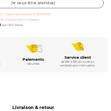
Je veux être alerté(e)
son : Disponible sous 8 à 10 SEMAINES
nt indisponible en magasin
d
par DPD Relais.
Service client
Paiements
de 09h à 18h du lundi au
h
Sécurisés
vendredi sans interruption
Livraison & retour