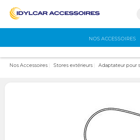
NOS ACCESSOIRES
Auvents et
Gaz
Nos Accessoires
Stores extérieurs
Adaptateur pour s
accessoires de
camping
Eau - Toilettes
Camping - Pl
Air
Portage et vélos
Cuisine -
Réfrigérateur