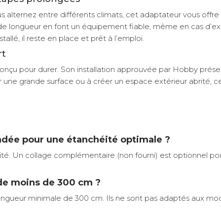
lternez entre différents climats, cet adaptateur vous offre une
rande longueur en font un équipement fiable, même en cas d’e
lé, il reste en place et prêt à l’emploi.
rt
onçu pour durer. Son installation approuvée par Hobby préserv
er une grande surface ou à créer un espace extérieur abrité, 
ndée pour une étanchéité optimale ?
olidité. Un collage complémentaire (non fourni) est optionnel 
 de moins de 300 cm ?
ngueur minimale de 300 cm. Ils ne sont pas adaptés aux modèle