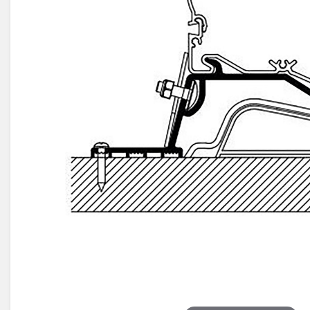
Électricité -
Voyages et
Énergie
Avantages