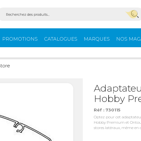
PROMOTIONS
CATALOGUES
MARQUES
NOS MAG
Aménagement
Équi
tore
fourgons
extér
Adaptateu
Hobby P
ein-
Ouvertures -
Confo
Isolation
Réf :
730115
Optez pour cet adaptateu
Hobby Premium et Ontour (
stores latéraux, même en co
Stores extérieurs
Tente
s