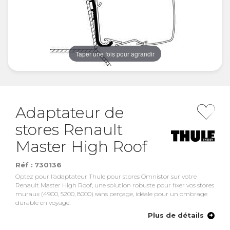
Taper une fois pour agrandir
Adaptateur de
stores Renault
Master High Roof
Réf :
730136
Optez pour l’adaptateur Thule pour stores Omnistor sur votre
Renault Master High Roof, une solution robuste pour fixer vos stores
muraux (4900, 5200, 8000) sans perçage, idéale pour un ombrage
durable en voyage.
Plus de détails