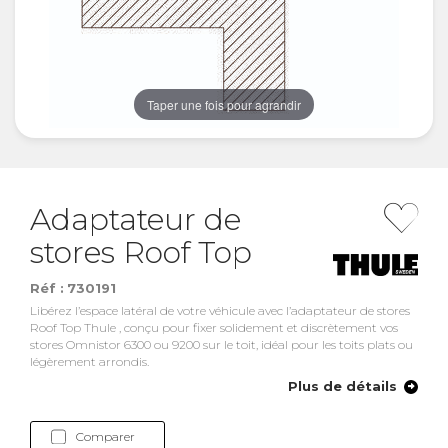
Taper une fois pour agrandir
Adaptateur de
stores Roof Top
Réf :
730191
Libérez l’espace latéral de votre véhicule avec l’adaptateur de stores
Roof Top Thule , conçu pour fixer solidement et discrètement vos
stores Omnistor 6300 ou 9200 sur le toit, idéal pour les toits plats ou
légèrement arrondis.
Plus de détails
Comparer