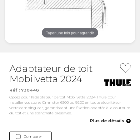
Taper une fois pour agrandir
Adaptateur de toit
Mobilvetta 2024
Réf :
730448
Optez pour l’adaptateur de toit Mobilvetta 2024 Thule pour
installer vos stores Omnistor 6300 ou 9200 en toute sécurité sur
votre camping-car, garantissant une fixation adaptée à la courbure
du toit et une étanchéité préservée.
Plus de détails
Comparer