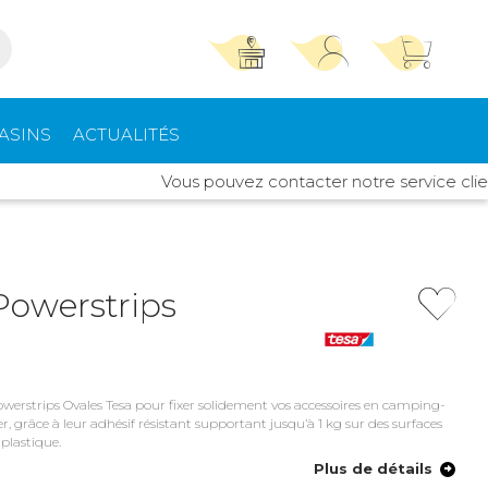
TROUVER UN MAGASIN
SE CONNECTER
ASINS
ACTUALITÉS
Trouvez le magasin le plus proche et profitez
E-mail ou numéro client ou numéro fidélité
Vous pouvez contacter notre service client Id
d'offres exclusives !
pements
High Tech
ieurs
Mot de passe
ou
Powerstrips
Autour de moi
Mot de passe oublié
Rester connecté(e)
rt intérieur
Climatisation -
Chauffage
owerstrips Ovales Tesa pour fixer solidement vos accessoires en camping-
Se connecter
r, grâce à leur adhésif résistant supportant jusqu’à 1 kg sur des surfaces
 plastique.
s de toit
Quincaillerie
Créer un compte
Plus de détails