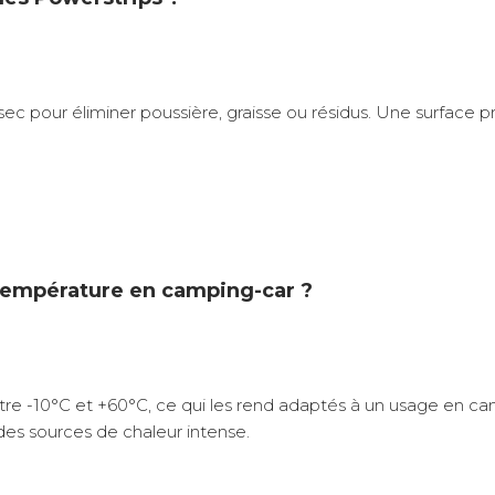
on sec pour éliminer poussière, graisse ou résidus. Une surfa
e température en camping-car ?
e -10°C et +60°C, ce qui les rend adaptés à un usage en cam
es sources de chaleur intense.