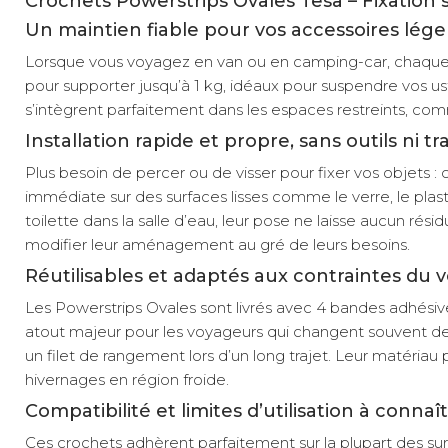
Crochets Powerstrips Ovales Tesa – Fixatio
Un maintien fiable pour vos accessoires lég
Lorsque vous voyagez en van ou en camping-car, chaque d
pour supporter jusqu’à 1 kg, idéaux pour suspendre vos ust
s’intègrent parfaitement dans les espaces restreints, comm
Installation rapide et propre, sans outils ni tr
Plus besoin de percer ou de visser pour fixer vos objets 
immédiate sur des surfaces lisses comme le verre, le plas
toilette dans la salle d’eau, leur pose ne laisse aucun ré
modifier leur aménagement au gré de leurs besoins.
Réutilisables et adaptés aux contraintes du 
Les Powerstrips Ovales sont livrés avec 4 bandes adhésives
atout majeur pour les voyageurs qui changent souvent de
un filet de rangement lors d’un long trajet. Leur matériau
hivernages en région froide.
Compatibilité et limites d’utilisation à connaî
Ces crochets adhèrent parfaitement sur la plupart des su