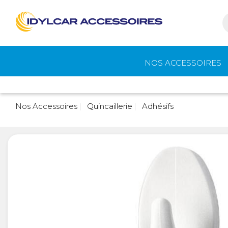
NOS ACCESSOIRES
Auvents et
Gaz
Nos Accessoires
Quincaillerie
Adhésifs
accessoires de
camping
Eau - Toilettes
Camping - Pl
Air
Portage et vélos
Cuisine -
Réfrigérateur