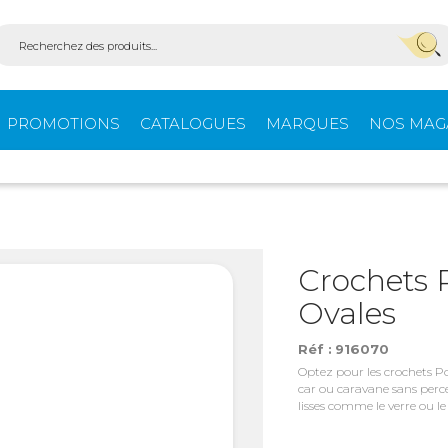
PROMOTIONS
CATALOGUES
MARQUES
NOS MAG
Aménagement
Équi
fourgons
extér
Crochets 
Ovales
ein-
Ouvertures -
Confo
Isolation
Réf :
916070
Optez pour les crochets P
car ou caravane sans perce
lisses comme le verre ou le
Stores extérieurs
Tente
s