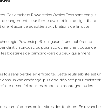
mades
ces. Ces crochets Powerstrips Ovales Tesa sont conçus
es de rangement. Leur forme ovale et leur design discret
t une résistance adaptée aux vibrations de la route.
technologie Powerstrips®, qui garantit une adhérence
ne pendant un bivouac ou pour accrocher une trousse de
ur les locataires de camping-cars ou ceux qui aiment
ois sans perdre en efficacité. Cette réutilisabilité est un
pe dans un van aménagé, puis être déplacé pour maintenir
n critère essentiel pour les étapes en montagne ou les
des camping-cars ou les vitres des fenêtres. En revanche,