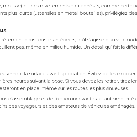
yrène, mousse) ou des revêtements anti-adhésifs, comme certain
 plus lourds (ustensiles en métal, bouteilles), privilégiez de
eux
crètement dans tous les intérieurs, qu’il s’agisse d’un van m
rouillent pas, même en milieu humide. Un détail qui fait la di
ement la surface avant application. Évitez de les exposer d
es heures suivant la pose. Si vous devez les retirer, tirez l
esteront en place, même sur les routes les plus sinueuses.
d’assemblage et de fixation innovantes, alliant simplicité et
ins des voyageurs et des amateurs de véhicules aménagés, où 