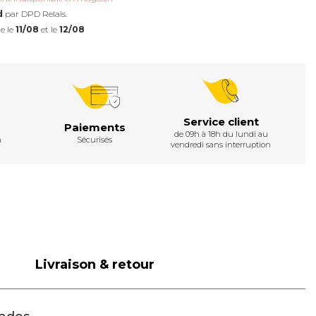
d
par DPD Relais.
e le
11/08
et le
12/08
Service client
Paiements
de 09h à 18h du lundi au
h
Sécurisés
vendredi sans interruption
Livraison & retour