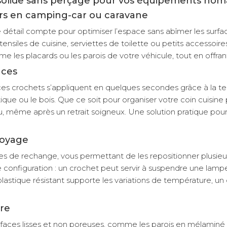
n solide sans perçage pour vos équipements no
ers en camping-car ou caravane
étail compte pour optimiser l’espace sans abîmer les surfa
ensiles de cuisine, serviettes de toilette ou petits accessoir
e les placards ou les parois de votre véhicule, tout en offran
aces
: ces crochets s’appliquent en quelques secondes grâce à la 
tique ou le bois. Que ce soit pour organiser votre coin cuisi
sidu, même après un retrait soigneux. Une solution pratique po
voyage
 de rechange, vous permettant de les repositionner plusieurs f
 configuration : un crochet peut servir à suspendre une lam
 plastique résistant supporte les variations de température, u
tre
rfaces lisses et non poreuses, comme les parois en mélaminé 