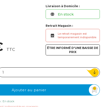
ou
Livraison à Domicile :
Suivi de commande invité
En stock
Retrait Magasin :
Le retrait magasin est
temporairement indisponible.
€
ÊTRE INFORMÉ D'UNE BAISSE DE
TTC
PRIX
Ajouter au panier
n : En stock
nt indisponible en magasin