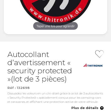
Taper une fois pour agrandir
Autocollant
d’avertissement «
security protected
»(lot de 3 pièces)
Réf :
132698
Dissuadez les voleurs en un clin d’œil grâce à ce lot de 3 autocollants
« Security Protected », spécialement conçus pour les camping-cars
et caravanes, et affichant une protection active de votre véhicule.
Plus de détails