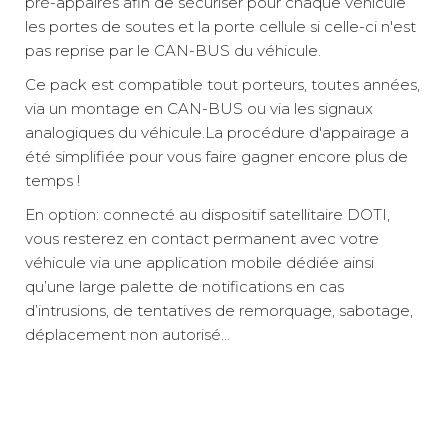
pré-appairés afin de sécuriser pour chaque véhicule
les portes de soutes et la porte cellule si celle-ci n'est
Renault
pas reprise par le CAN-BUS du véhicule.
Master de
2019 à 2023
Ce pack est compatible tout porteurs, toutes années,
Référence :
via un montage en CAN-BUS ou via les signaux
132622
analogiques du véhicule.La procédure d'appairage a
Compatibilité
été simplifiée pour vous faire gagner encore plus de
véhicule :
temps !
Master / Nissan
NV400 /
En option: connecté au dispositif satellitaire DOTI,
Interstar II /
vous resterez en contact permanent avec votre
Opel/Vauxhall
Movano B
véhicule via une application mobile dédiée ainsi
TTC
Prix :
489 €
qu’une large palette de notifications en cas
d’intrusions, de tentatives de remorquage, sabotage,
Livraison à Domicile
Disponibilité :
Disponible en livraison : En stock
déplacement non autorisé…
Retrait Magasin
Le retrait magasin est temporairement indisponible.
Unité de contrôle GT1009CB :
Profitez d'une multitude de fonctions du système
Ajouter
modulaire :
Tension d’alimentation: 12V DC
Relais colis
3 €
2 à 3 jours ouvrés
Température de fonctionnement : -40°C/+85°C
Activation / désactivation via configuration CAN BUS