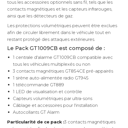
tous les accessoires optionnels sans fil, tels que les
Ajouter
contacts magnétiques et les capteurs infrarouges,
ainsi que les détecteurs de gaz.
Les protections volumétriques peuvent être exclues
Mercedes-
afin de circuler librement dans le véhicule tout en
Benz
restant protégé des attaques extérieures.
Sprinter à
partir de
Le Pack GT1009CB est composé de :
2019
1 centrale d'alarme GT1009CB compatible avec
Référence :
tous les véhicules multiplexés ou non
132621
3 contacts magnétiques GT854CE pré-appairés
Compatibilité
véhicule :
1 sirène auto-alimentée radio GT945
Sprinter
1 télécommande GT889
TTC
Prix :
489 €
1 LED de visualisation et contrôle
Capteurs volumétriques par ultra-sons
Livraison à Domicile
Disponibilité :
Disponible en livraison : En stock
Câblage et accessoires pour l'installation
Retrait Magasin
Le retrait magasin est temporairement indisponible.
Autocollants GT Alarm
Ajouter
Particularité de ce pack :
3 contacts magnétiques