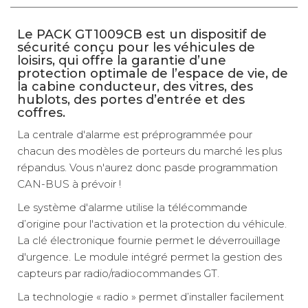
véhicule :
Transit
Le PACK GT1009CB est un dispositif de
TTC
Prix :
489 €
sécurité conçu pour les véhicules de
loisirs, qui offre la garantie d’une
Livraison à Domicile
Disponibilité :
Disponible en livraison : En stock
protection optimale de l’espace de vie, de
Retrait Magasin
la cabine conducteur, des vitres, des
Le retrait magasin est temporairement indisponible.
hublots, des portes d’entrée et des
coffres.
Ajouter
La centrale d'alarme est préprogrammée pour
chacun des modèles de porteurs du marché les plus
Master IV
répandus. Vous n'aurez donc pasde programmation
Référence :
CAN-BUS à prévoir !
132626
Compatibilité
Le système d'alarme utilise la télécommande
véhicule :
d’origine pour l'activation et la protection du véhicule.
Master
La clé électronique fournie permet le déverrouillage
TTC
Prix :
489 €
d'urgence. Le module intégré permet la gestion des
Livraison à Domicile
Disponibilité :
capteurs par radio/radiocommandes GT.
Disponible en livraison : En stock
Retrait Magasin
La technologie « radio » permet d’installer facilement
Le retrait magasin est temporairement indisponible.