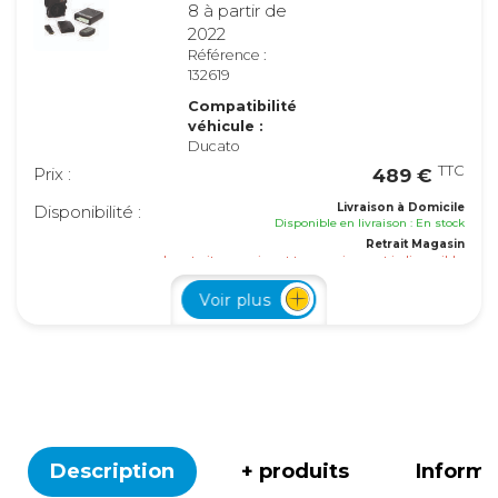
8 à partir de
2022
Référence :
132619
Compatibilité
véhicule :
Ducato
TTC
Prix :
489 €
Livraison à Domicile
Disponibilité :
Disponible en livraison : En stock
Retrait Magasin
Le retrait magasin est temporairement indisponible.
Ajouter
Voir plus
Ford Transit
à partir de
2017
Référence :
132620
Description
+ produits
Inform
Compatibilité