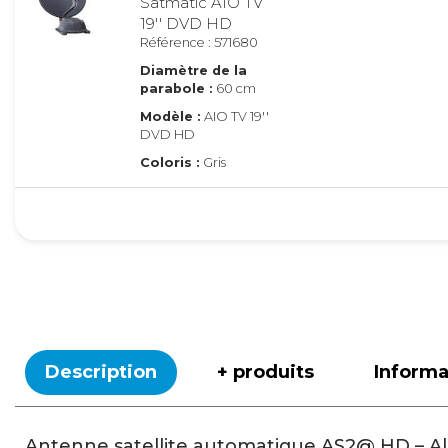
Satmatic AIO TV
19'' DVD HD
Référence : 571680
Diamètre de la
parabole :
60 cm
Modèle :
AIO TV 19''
DVD HD
Coloris :
Gris
60 Platinium
Satmatic AIO TV
22'' DVD HD
Référence : 571681
Diamètre de la
parabole :
60 cm
Modèle :
AIO TV 22''
DVD HD
Description
+ produits
Inform
Coloris :
Gris
Antenne satellite automatique AS2@ HD – A
60 Platinium