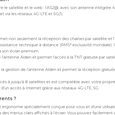
Indisponible en livraison :
Contactez-nous au 03 76 46 44 01
e le satellite et le web : l’AS2@, avec son antenne intégrée 
Retrait Magasin
net via les réseaux 4G-LTE et 5G(1).
Le retrait magasin est
temporairement indisponible.
rmet non seulement la réception des chaines par satellite et l’
ssistance technique à distance (RMS* exclusivité mondiale). O
 à son écran premium.
ntenne Alden et permet l‘accès à la TNT gratuite par satelli
TTC
Livraison à Domicile
2 399 €
Disponible en livraison : En stock
Retrait Magasin
gestion de l‘antenne Alden et permet la réception gratuite d
Le retrait magasin est
temporairement indisponible.
ccès à jusqu‘à 8 satellites et est compatible avec votre propr
z d‘un accès à Internet grâce aux réseaux 4G-LTE, 5G.
rents ?
e ergonomie spécialement conçue pour vous et d‘une utilisati
es menus clairs affichés à l‘écran. Vous pouvez facilement a