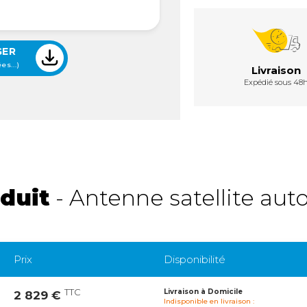
GER
es...)
Livraison
Expédié sous 48
duit
- Antenne satellite a
Prix
Disponibilité
TTC
Livraison à Domicile
2 829 €
Indisponible en livraison :