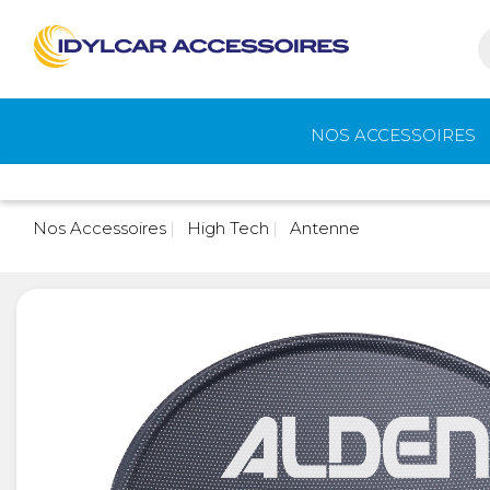
NOS ACCESSOIRES
Auvents et
Gaz
Nos Accessoires
High Tech
Antenne
accessoires de
camping
Eau - Toilettes
Camping - Pl
Air
Portage et vélos
Cuisine -
Réfrigérateur