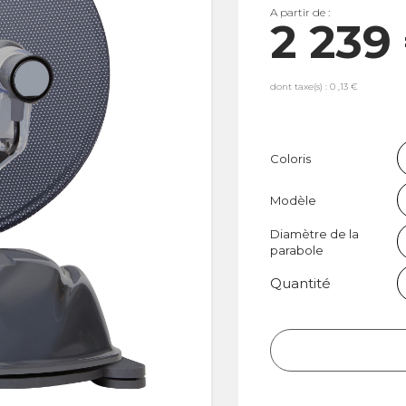
A partir de :
2 239
dont taxe(s) : 0 ,13 €
Coloris
Modèle
Diamètre de la
parabole
Quantité