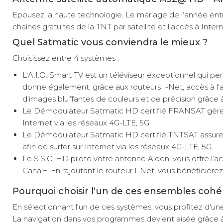
Satmatic AIO TV
Epousez la haute technologie. Le mariage de l‘année entr
24'' DVD HD
chaînes gratuites de la TNT par satellite et l‘accès à Inter
Référence : 571682
Quel Satmatic vous conviendra le mieux ?
Diamètre de la
parabole :
60 cm
Choisissez entre 4 systèmes :
Modèle :
AIO TV 24''
L‘A.I.O. Smart TV est un téléviseur exceptionnel qui pe
DVD HD
donne également, grâce aux routeurs I-Net, accès à l‘a
Coloris :
Gris
d‘images bluffantes de couleurs et de précision grâce
Le Démodulateur Satmatic HD certifié FRANSAT gère l‘a
60 Platinium
Internet via les réseaux 4G-LTE, 5G.
Satmatic HD
Le Démodulateur Satmatic HD certifié TNTSAT assure la 
Fransat
Référence : 571683
afin de surfer sur Internet via les réseaux 4G-LTE, 5G.
Le S.S.C. HD pilote votre antenne Alden, vous offre l‘a
Diamètre de la
parabole :
60 cm
Canal+. En rajoutant le routeur I-Net, vous bénéficiere
Coloris :
Gris
Pourquoi choisir l‘un de ces ensembles cohé
Modèle :
Satmatic HD
FRANSAT
En sélectionnant l‘un de ces systèmes, vous profitez d‘un
La navigation dans vos programmes devient aisée grâce à d