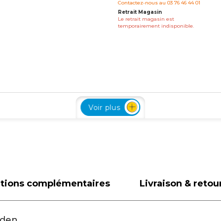
Contactez-nous au 03 76 46 44 01
Retrait Magasin
Le retrait magasin est
temporairement indisponible.
TTC
Livraison à Domicile
2 929 €
Voir plus
Indisponible en livraison :
Contactez-nous au 03 76 46 44 01
Retrait Magasin
Le retrait magasin est
temporairement indisponible.
ations complémentaires
Livraison & retou
TTC
lden
Livraison à Domicile
3 039 €