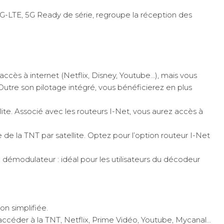
Ajouter
4G-LTE, 5G Ready de série, regroupe la réception des
accès à internet (Netflix, Disney, Youtube…), mais vous
utre son pilotage intégré, vous bénéficierez en plus
te. Associé avec les routeurs I-Net, vous aurez accès à
Ajouter
e la TNT par satellite. Optez pour l’option routeur I-Net
e démodulateur : idéal pour les utilisateurs du décodeur
on simplifiée.
ccéder à la TNT, Netflix, Prime Vidéo, Youtube, Mycanal...