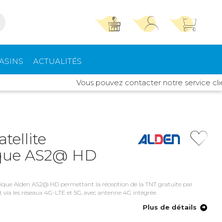
TROUVER UN MAGASIN
SE CONNECTER
ASINS
ACTUALITÉS
Trouvez le magasin le plus proche et profitez
E-mail ou numéro client ou numéro fidélité
Vous pouvez contacter notre service client I
d'offres exclusives !
pements
High Tech
ieurs
Mot de passe
ou
tellite
que AS2@ HD
Autour de moi
Mot de passe oublié
Rester connecté(e)
rt intérieur
Climatisation -
Chauffage
tique Alden AS2@ HD permettant la réception de la TNT gratuite par
Se connecter
rnet via les réseaux 4G-LTE et 5G, avec antenne 4G intégrée.
Plus de détails
s de toit
Quincaillerie
Créer un compte