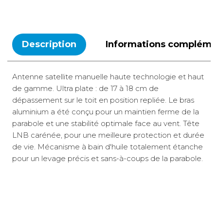
TTC
Prix :
839 €
Livraison à Domicile
Disponibilité :
Indisponible en livraison : Disponible sous 4 à 6
SEMAINES
Description
Informations compléme
Retrait Magasin
Le retrait magasin est temporairement indisponible.
Ajouter
Antenne satellite manuelle haute technologie et haut
de gamme. Ultra plate : de 17 à 18 cm de
dépassement sur le toit en position repliée. Le bras
85 cm - Mât
long
aluminium a été conçu pour un maintien ferme de la
Référence :
parabole et une stabilité optimale face au vent. Tête
571166
LNB carénée, pour une meilleure protection et durée
Diamètre de
de vie. Mécanisme à bain d'huile totalement étanche
la parabole :
pour un levage précis et sans-à-coups de la parabole.
85 cm
Livré avec :
Antenne +
système
Digimatic (aide
Transporteur
au pointage) +
10 €
2 à 3 jours ouvrés
gros volume
mât long