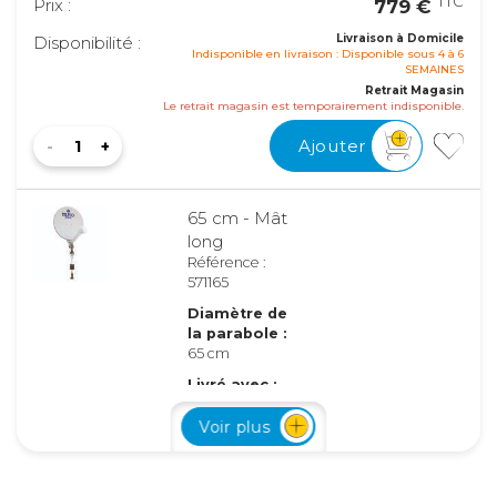
TTC
Prix :
779 €
Livraison à Domicile
Disponibilité :
Indisponible en livraison : Disponible sous 4 à 6
SEMAINES
Retrait Magasin
Le retrait magasin est temporairement indisponible.
Ajouter
65 cm - Mât
long
Référence :
571165
Diamètre de
la parabole :
65 cm
Livré avec :
Antenne +
système
Voir plus
Digimatic (aide
au pointage) +
mât long