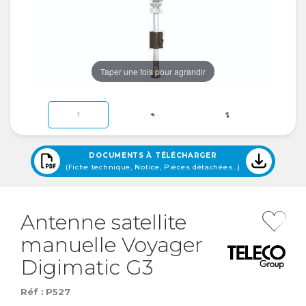
Taper une fois pour agrandir
DOCUMENTS À TÉLÉCHARGER
(Fiche technique, Notice, Pièces détachées...)
Antenne satellite
manuelle Voyager
Digimatic G3
Réf :
P527