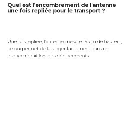
Quel est l'encombrement de l'antenne
une fois repliée pour le transport ?
Une fois repliée, l'antenne mesure 19 cm de hauteur,
ce qui permet de la ranger facilement dans un
espace réduit lors des déplacements.
Réception TNT HD en itinérance
Poids net :
7 kg
L'antenne satellite Satlight 80 Platinum d'Alden, avec
Résistance au vent optimisée
son réflecteur micro-perforé de 80 cm de diamètre,
Installation étanche et durable
Relais colis
6 €
réduit la prise au vent tout en garantissant une
Réglage manuel simplifié
Coloris :
Gris
réception optimale des signaux satellites comme
Légère et compacte pour le rangement
Astra 19.2°E pour la TNT HD, idéale pour capter les