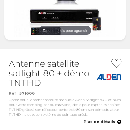
Taper une fois pour agrandir
Antenne satellite
satlight 80 + démo
TNTHD
Réf :
571606
Optez pour l'antenne satellite manuelle Alden Satlight 80 Platinum
pour votre camping-car ou caravane, idéale pour capter les chaînes
TNT HD grâce à son réflecteur perforé de 80 cm, son démodulateur
TNTHD inclus et son système de pointage précis.
Plus de détails