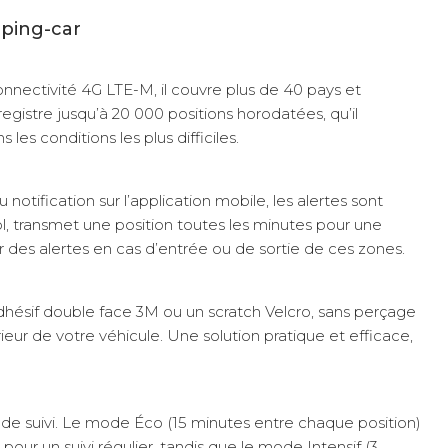
mping-car
onnectivité 4G LTE-M, il couvre plus de 40 pays et
gistre jusqu’à 20 000 positions horodatées, qu’il
s conditions les plus difficiles.
ification sur l’application mobile, les alertes sont
, transmet une position toutes les minutes pour une
r des alertes en cas d’entrée ou de sortie de ces zones.
dhésif double face 3M ou un scratch Velcro, sans perçage
ieur de votre véhicule. Une solution pratique et efficace,
e suivi. Le mode Éco (15 minutes entre chaque position)
our un suivi régulier, tandis que le mode Intensif (3