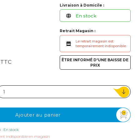
ou
Livraison à Domicile :
En stock
Suivi de commande invité
Retrait Magasin :
Le retrait magasin est
temporairement indisponible.
€
ÊTRE INFORMÉ D'UNE BAISSE DE
TTC
PRIX
Ajouter au panier
n : En stock
nt indisponible en magasin