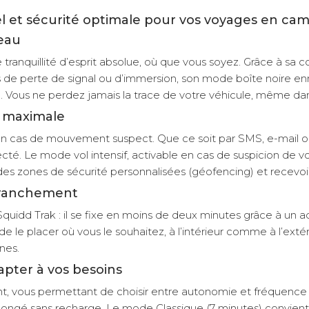
el et sécurité optimale pour vos voyages en ca
eau
tranquillité d’esprit absolue, où que vous soyez. Grâce à sa c
de perte de signal ou d’immersion, son mode boîte noire enre
ous ne perdez jamais la trace de votre véhicule, même dans le
é maximale
cas de mouvement suspect. Que ce soit par SMS, e-mail ou not
. Le mode vol intensif, activable en cas de suspicion de vol
 des zones de sécurité personnalisées (géofencing) et recevoi
 branchement
quidd Trak : il se fixe en moins de deux minutes grâce à un a
e le placer où vous le souhaitez, à l’intérieur comme à l’extér
nes.
pter à vos besoins
 vous permettant de choisir entre autonomie et fréquence d
longé sans recharge. Le mode Classique (7 minutes) convient p