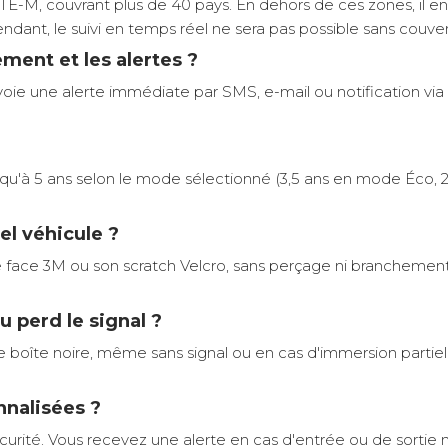
E-M, couvrant plus de 40 pays. En dehors de ces zones, il en
ndant, le suivi en temps réel ne sera pas possible sans couve
ent et les alertes ?
e une alerte immédiate par SMS, e-mail ou notification via l'
squ'à 5 ans selon le mode sélectionné (3,5 ans en mode Éco, 
el véhicule ?
uble face 3M ou son scratch Velcro, sans perçage ni branchemen
u perd le signal ?
e boîte noire, même sans signal ou en cas d'immersion parti
nnalisées ?
urité. Vous recevez une alerte en cas d'entrée ou de sortie 