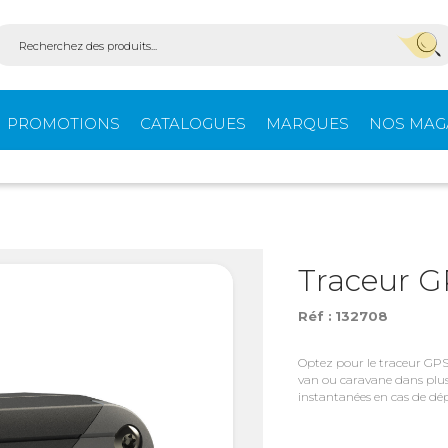
PROMOTIONS
CATALOGUES
MARQUES
NOS MAG
Aménagement
Équi
fourgons
extér
Traceur G
Réf :
132708
ein-
Ouvertures -
Confo
Isolation
Optez pour le traceur GP
van ou caravane dans plus 
instantanées en cas de dé
Stores extérieurs
Tente
s