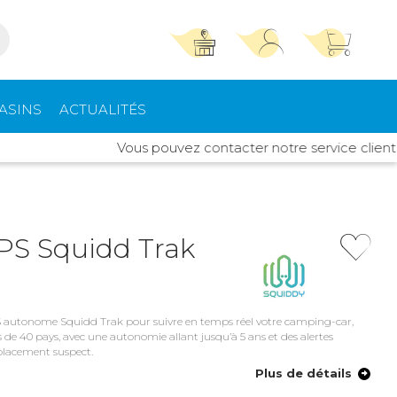
TROUVER UN MAGASIN
SE CONNECTER
ASINS
ACTUALITÉS
Trouvez le magasin le plus proche et profitez
E-mail ou numéro client ou numéro fidélité
Vous pouvez contacter notre service client Idylc
d'offres exclusives !
pements
High Tech
ieurs
Mot de passe
ou
PS Squidd Trak
Autour de moi
Mot de passe oublié
Rester connecté(e)
rt intérieur
Climatisation -
Chauffage
S autonome Squidd Trak pour suivre en temps réel votre camping-car,
Se connecter
de 40 pays, avec une autonomie allant jusqu’à 5 ans et des alertes
placement suspect.
s de toit
Quincaillerie
Plus de détails
Créer un compte