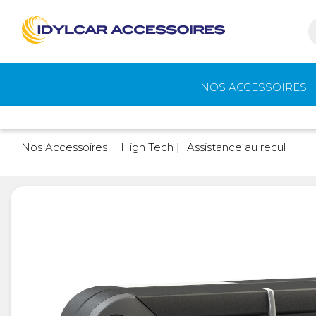
NOS ACCESSOIRES
Auvents et
Gaz
Nos Accessoires
High Tech
Assistance au recul
accessoires de
camping
Eau - Toilettes
Camping - Pl
Air
Portage et vélos
Cuisine -
Réfrigérateur