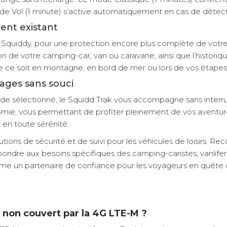
le mode Vol (1 minute) s’active automatiquement en cas de dét
ent existant
quiddy, pour une protection encore plus complète de votre vé
n de votre camping-car, van ou caravane, ainsi que l’historiqu
ue ce soit en montagne, en bord de mer ou lors de vos étapes
ages sans souci
e sélectionné, le Squidd Trak vous accompagne sans interrup
tonomie, vous permettant de profiter pleinement de vos aventur
 en toute sérénité.
tions de sécurité et de suivi pour les véhicules de loisirs. R
répondre aux besoins spécifiques des camping-caristes, vanlife
 comme un partenaire de confiance pour les voyageurs en quête 
s non couvert par la 4G LTE-M ?