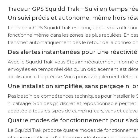
Traceur GPS Squidd Trak – Suivi en temps ré
Un suivi précis et autonome, même hors rés
Le Traceur GPS Squidd Trak est conçu pour vous offrir une 
fonctionne même dans les zones les plus reculées. En cas 
transmet automatiquement dès le retour de la connexion. V
Des alertes instantanées pour une réactivit
Avec le Squidd Trak, vous êtes immédiatement informé en 
envoyées en temps réel dès qu’un déplacement est détecté
localisation ultra-précise. Vous pouvez également définir
Une installation simplifiée, sans perçage ni
Pas besoin de compétences techniques pour installer le S
ni câblage. Son design discret et repositionnable permet d
adaptée à tous les types de camping-cars, vans et carava
Quatre modes de fonctionnement pour s’ada
Le Squidd Trak propose quatre modes de fonctionnement,
offre jusqu’à 3,5 ans d’autonomie, idéal pour un usage pro