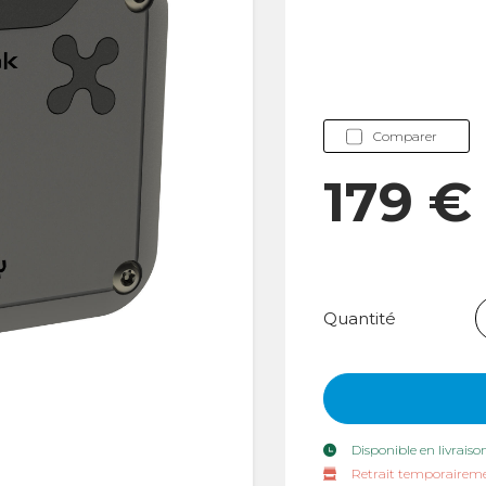
Comparer
179 
Quantité
Disponible en livraiso
Retrait temporaireme