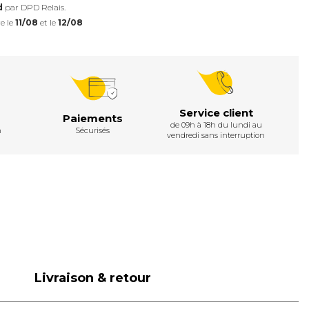
d
par DPD Relais.
e le
11/08
et le
12/08
Service client
Paiements
de 09h à 18h du lundi au
h
Sécurisés
vendredi sans interruption
Livraison & retour