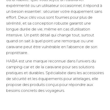
expérimenté ou un utilisateur occasionnel, il répond à
un besoin essentiel : sécuriser votre équipement sans
effort. Deux clés vous sont fournies pour plus de
sérénité, et sa conception robuste garantit une
longue durée de vie, même en cas d’utilisation
intensive. Un petit détail qui change tout, surtout
quand on sait à quel point une remorque ou une
caravane peut être vulnérable en l’absence de son
propriétaire.
HABA est une marque reconnue dans l’univers du
camping-car et de la caravane pour ses solutions
pratiques et durables. Spécialisée dans les accessoires
de sécurité et les équipements pour attelages, elle
propose des produits conçus pour répondre aux
besoins concrets des voyageurs.
Conçu spécifiquement pour les têtes d'attelage AL-
Poids net :
0,03 kg
KO™ des séries AK 7 et AK 10, cet antivol à barillet
Sécurité renforcée contre le vol