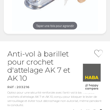
Taper une fois pour agrandir
Anti-vol à barillet
pour crochet
d'attelage AK 7 et
AK 10
Réf :
203216
Optez pour une sécurité renforcée avec l’anti-vol à barillet pour
crochets d'attelage AK 7 et AK 10, conçu pour bloquer le levier de
verrouillage et éviter tout décrochage non autorisé, même pendant
la conduite.