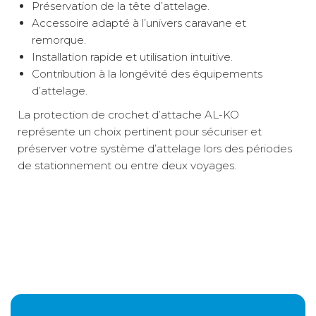
Préservation de la tête d’attelage.
Accessoire adapté à l’univers caravane et
remorque.
Installation rapide et utilisation intuitive.
Contribution à la longévité des équipements
d’attelage.
La protection de crochet d’attache AL-KO
représente un choix pertinent pour sécuriser et
préserver votre système d’attelage lors des périodes
de stationnement ou entre deux voyages.
La protection de crochet d’attache AL-KO
Poids net :
0,3 kg
est-elle utile en hiver ?
Relais colis
3 €
2 à 3 jours ouvrés
Oui, elle aide à protéger la tête d’attelage contre
l’humidité, les intempéries et les salissures fréquentes
durant la saison hivernale.
Peut-on utiliser cette protection sur une
A domicile
5,90 €
2 à 3 jours ouvrés
caravane stationnée à l’extérieur ?