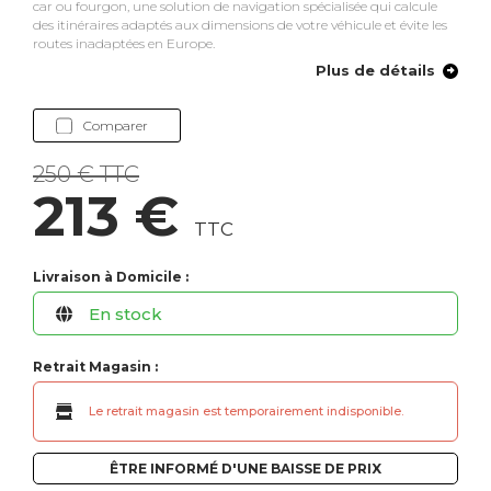
car ou fourgon, une solution de navigation spécialisée qui calcule
des itinéraires adaptés aux dimensions de votre véhicule et évite les
routes inadaptées en Europe.
Plus de détails
Comparer
250 € TTC
213 €
TTC
Livraison à Domicile :
En stock
Retrait Magasin :
Le retrait magasin est temporairement indisponible.
ÊTRE INFORMÉ D'UNE BAISSE DE PRIX