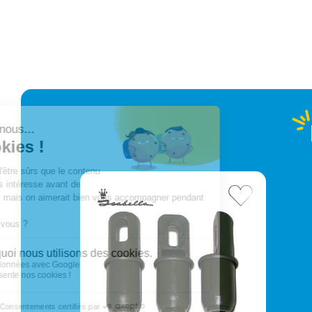
Poids net :
Relais colis
3 €