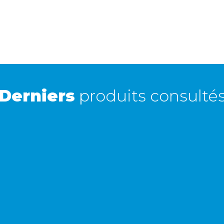
0,03 kg
A domicile
5,90 €
Retour simple sous 30 jours :
Vous avez changé d'avis ? Retournez nous vos
achats sous 30 jours : notre équipe service client,
vous expliqueront tout le moment venu !
Derniers
produits consulté