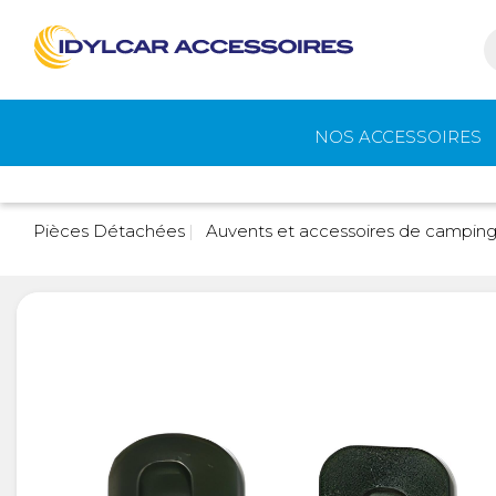
NOS ACCESSOIRES
Auvents et
Gaz
Pièces Détachées
Auvents et accessoires de campin
accessoires de
camping
Eau - Toilettes
Camping - Pl
Air
Portage et vélos
Cuisine -
Réfrigérateur