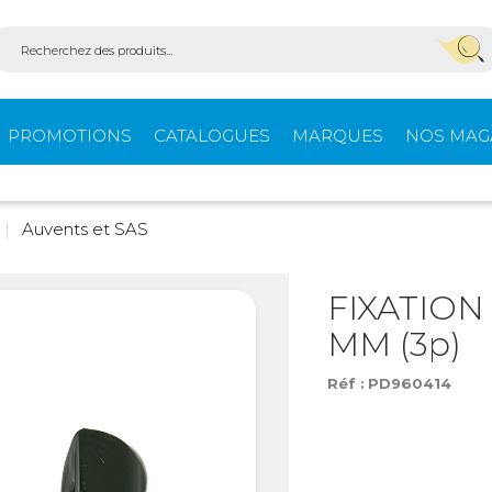
PROMOTIONS
CATALOGUES
MARQUES
NOS MAG
Aménagement
Équi
g
Auvents et SAS
fourgons
extér
FIXATION
MM (3p)
ein-
Ouvertures -
Confo
Isolation
Réf :
PD960414
Stores extérieurs
Tente
s