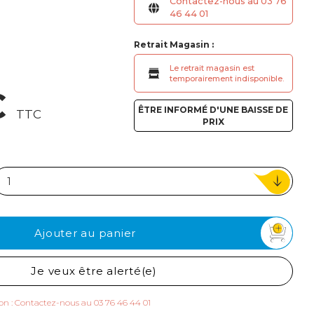
Contactez-nous au 03 76
ou
46 44 01
Suivi de commande invité
Retrait Magasin :
Le retrait magasin est
temporairement indisponible.
€
ÊTRE INFORMÉ D'UNE BAISSE DE
TTC
PRIX
Ajouter au panier
Je veux être alerté(e)
ison : Contactez-nous au 03 76 46 44 01