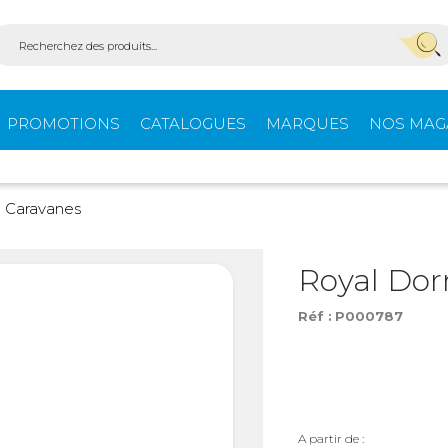
PROMOTIONS
CATALOGUES
MARQUES
NOS MAG
Aménagement
Équi
Caravanes
fourgons
extér
Royal Dor
Réf :
P000787
ein-
Ouvertures -
Confo
Isolation
Stores extérieurs
Tente
s
A partir de :