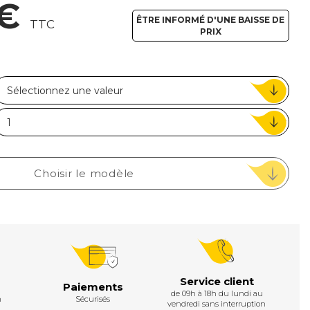
 €
ou
ÊTRE INFORMÉ D'UNE BAISSE DE
TTC
PRIX
Suivi de commande invité
Choisir le modèle
Service client
Paiements
de 09h à 18h du lundi au
h
Sécurisés
vendredi sans interruption