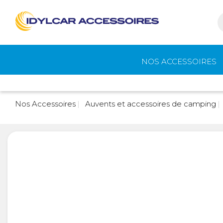
NOS ACCESSOIRES
Auvents et
Gaz
Nos Accessoires
Auvents et accessoires de camping
accessoires de
camping
Eau - Toilettes
Camping - Pl
Air
Portage et vélos
Cuisine -
Réfrigérateur