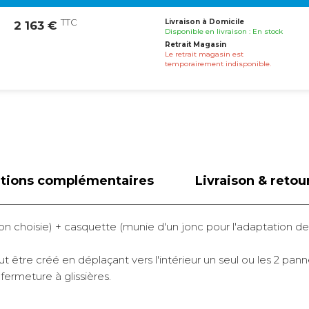
TTC
Livraison à Domicile
2 163 €
Disponible en livraison : En stock
Retrait Magasin
Le retrait magasin est
temporairement indisponible.
ations complémentaires
Livraison & retou
on choisie) + casquette (munie d'un jonc pour l'adaptation d
t être créé en déplaçant vers l'intérieur un seul ou les 2 pa
fermeture à glissières.