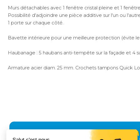
Murs détachables avec 1 fenêtre cristal pleine et 1 fenêtre
Possibilité d'adjoindre une pièce additive sur l'un ou l'autr
1 porte sur chaque côté.
Bavette intérieure pour une meilleure protection (évite les
Haubanage : 5 haubans anti-tempête sur la façade et 4 su
Armature acier diam. 25 mm. Crochets tampons Quick Lock
Idéal pour les personnes qui aiment avoir de l'espace
Casquette armaturée
Bavette double (1 bavette intérieure + 1 bavette extéri
Transporteur
gros
40 €
2 à 3 jours ouvrés
volume