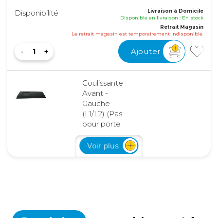
Livraison à Domicile
Disponibilité :
Disponible en livraison : En stock
Retrait Magasin
Le retrait magasin est temporairement indisponible.
Ajouter
Coulissante
Avant -
Gauche
(L1/L2) (Pas
pour porte
Coulissante)
Référence :
Voir plus
755088
Hauteur de
découpe :
567
mm
Longueur
véhicule :
L1/L2