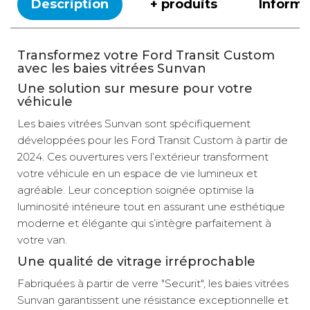
Description
+ produits
Inform
Position :
Latérale avant
conducteur
Transformez votre Ford Transit Custom
TTC
Prix :
399 €
avec les baies vitrées Sunvan
Livraison à Domicile
Disponibilité :
Une solution sur mesure pour votre
Disponible en livraison : En stock
véhicule
Retrait Magasin
Le retrait magasin est temporairement indisponible.
Les baies vitrées Sunvan sont spécifiquement
Ajouter
développées pour les Ford Transit Custom à partir de
2024. Ces ouvertures vers l’extérieur transforment
votre véhicule en un espace de vie lumineux et
Fixe Arrière -
agréable. Leur conception soignée optimise la
Droite (L1)
luminosité intérieure tout en assurant une esthétique
Référence :
755093
moderne et élégante qui s’intègre parfaitement à
votre van.
Hauteur de
découpe :
514
Une qualité de vitrage irréprochable
mm
Fabriquées à partir de verre "Securit", les baies vitrées
Longueur
véhicule :
L1
Sunvan garantissent une résistance exceptionnelle et