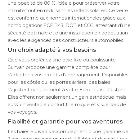
une opacité de 80 %, idéale pour préserver votre
Position :
Latérale arrière
intimité tout en réduisant les reflets solaires. Ce verre
passager
est conforme aux normes internationales grâce aux
TTC
Prix :
139 €
homologations ECE R43, DOT et CCC, attestant d’une
Livraison à Domicile
Disponibilité :
sécurité optimale et d’une installation en adéquation
Disponible en livraison : En stock
avec les exigences des constructeurs automobiles.
Retrait Magasin
Le retrait magasin est temporairement indisponible.
Un choix adapté à vos besoins
Ajouter
Que vous préfériez une baie fixe ou coulissante,
Sunvan propose une gamme complète pour
s’adapter à vos projets d’aménagement. Disponibles
Fixe Arrière -
pour les côtés ou les portes arrière, ces baies
Droite (L2)
s’ajustent parfaitement à votre Ford Transit Custom.
Référence :
755095
Elles offrent non seulement un gain esthétique mais
Hauteur de
aussi un véritable confort thermique et visuel lors de
découpe :
vos voyages.
508 mm
Fiabilité et garantie pour vos aventures
Longueur
véhicule :
L2
Les baies Sunvan s’accompagnent d’une garantie de
Position :
2 ans, vous assurant un produit fiable et durable. Leur